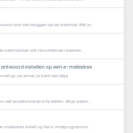
bouwd voor het inloggen op de webmail. Wél zo...
p de webmail kan dat verschillende redenen...
h antwoord instellen op een e-mailadres
il op: jvh.email Je bent niet altijd...
 zelf emailforwards in te stellen. Wil je weten...
 e-mailadres instelt op het e-mailprogramma...