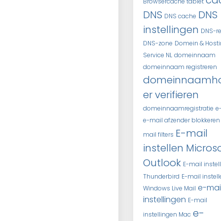
ca
Browsercache tablet
DNS
DNS
DNS cache
instellingen
DNS-r
DNS-zone
Domein & Host
Service NL
domeinnaam
domeinnaam registreren
domeinnaamh
er verifieren
domeinnaamregistratie
e
e-mail afzender blokkeren
E-mail
mail filters
instellen Micros
Outlook
E-mail instel
Thunderbird
E-mail instel
e-mai
Windows Live Mail
instellingen
E-mail
e-
instellingen Mac