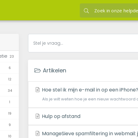
atie
23
6
Artikelen
12
Hoe stel ik mijn e-mail in op een iPhone
34
Als je wilt weten hoe je een nieuw wachtwoord 
1
19
Hulp op afstand
9
ManageSieve spamfiltering in webmail: 
10