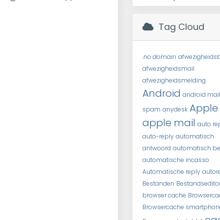
Tag Cloud
.no domain
afwezigheidsb
afwezigheidsmail
afwezigheidsmelding
Android
android mai
Apple
spam
anydesk
apple mail
auto re
auto-reply
automatisch
antwoord
automatisch be
automatische incasso
Automatische reply
autor
Bestanden
Bestandsedito
browser cache
Browserca
Browsercache smartphon