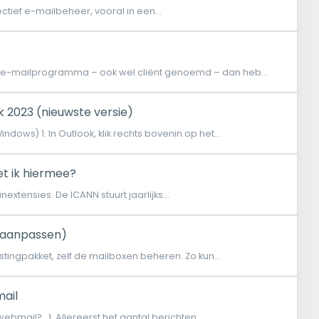
ctief e-mailbeheer, vooral in een...
n e-mailprogramma – ook wel cliënt genoemd – dan heb...
k 2023 (nieuwste versie)
ows) 1. In Outlook, klik rechts bovenin op het...
t ik hiermee?
xtensies. De ICANN stuurt jaarlijks...
 aanpassen)
stingpakket, zelf de mailboxen beheren. Zo kun...
mail
webmail? 1. Allereerst het aantal berichten...