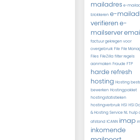
mailadres
e-maila
e-mailad
blokkeren
verifieren
e-
mailserver
emai
factuur gekregen voor
overgebruik
File
File Mana
Files
FileZilla
filter regels
aanmaken
Fraude
FTP
harde refresh
hosting
Hosting bes
bewerken
Hostingpakket
hostingstatistieken
hostingverbruik
HSI
HSI D
& Hosting Service NL
hulp 
imap
afstand
ICANN
i
inkomende
mailpoort