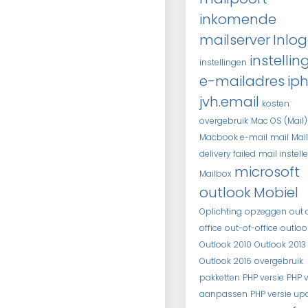
inkomende
mailserver
Inlo
instellin
instellingen
e-mailadres
ip
jvh.email
kosten
overgebruik
Mac OS (Mail)
Macbook e-mail
mail
Mail
delivery failed
mail instell
microsoft
Mailbox
outlook
Mobiel
Oplichting
opzeggen
out 
office
out-of-office
outloo
Outlook 2010
Outlook 2013
Outlook 2016
overgebruik
pakketten
PHP versie
PHP v
aanpassen
PHP versie up