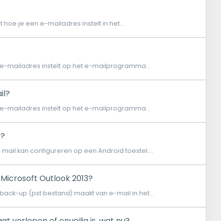
hoe je een e-mailadres instelt in het...
 e-mailadres instelt op het e-mailprogramma...
il?
 e-mailadres instelt op het e-mailprogramma...
d?
e mail kan configureren op een Android toestel....
Microsoft Outlook 2013?
back-up (pst bestand) maakt van e-mail in het...
at verlopen of onveilig is, wat nu?