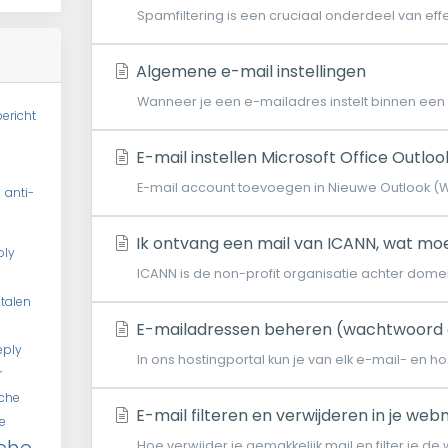
Spamfiltering is een cruciaal onderdeel van effe
Algemene e-mail instellingen
Wanneer je een e-mailadres instelt binnen ee
ericht
E-mail instellen Microsoft Office Outloo
E-mail account toevoegen in Nieuwe Outlook (Wind
l
anti-
Ik ontvang een mail van ICANN, wat moe
ply
ICANN is de non-profit organisatie achter domeine
talen
E-mailadressen beheren (wachtwoord
eply
In ons hostingportal kun je van elk e-mail- en ho
r
che
E-mail filteren en verwijderen in je web
e
Hoe verwijder je gemakkelijk mail en filter je de 