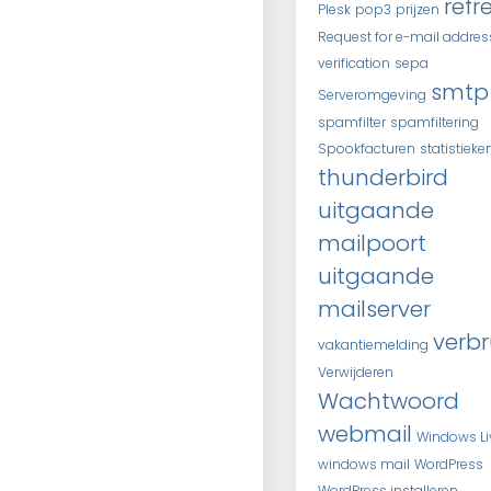
refr
Plesk
pop3
prijzen
Request for e-mail addres
verification
sepa
smtp
Serveromgeving
spamfilter
spamfiltering
Spookfacturen
statistieke
thunderbird
uitgaande
mailpoort
uitgaande
mailserver
verbr
vakantiemelding
Verwijderen
Wachtwoord
webmail
Windows Li
windows mail
WordPress
WordPress installeren