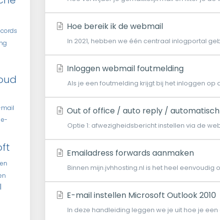
che
Hoe bereik ik de webmail
ecords
In 2021, hebben we één centraal inlogportal ge
ing
Inloggen webmail foutmelding
oud
Als je een foutmelding krijgt bij het inloggen o
-mail
Out of office / auto reply / automatisc
e-
Optie 1: afwezigheidsbericht instellen via de webma
oft
Emailadress forwards aanmaken
len
Binnen mijn.jvhhosting.nl is het heel eenvoudig om
len
l
E-mail instellen Microsoft Outlook 2010
In deze handleiding leggen we je uit hoe je een