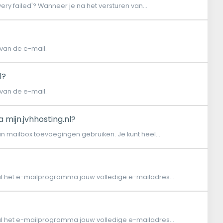
very failed'? Wanneer je na het versturen van...
en van de e-mail.
l?
en van de e-mail.
 mijn.jvhhosting.nl?
an mailbox toevoegingen gebruiken. Je kunt heel...
al het e-mailprogramma jouw volledige e-mailadres...
al het e-mailprogramma jouw volledige e-mailadres...