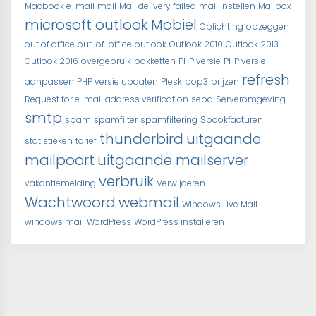
Macbook e-mail
mail
Mail delivery failed
mail instellen
Mailbox
microsoft outlook
Mobiel
Oplichting
opzeggen
out of office
out-of-office
outlook
Outlook 2010
Outlook 2013
Outlook 2016
overgebruik
pakketten
PHP versie
PHP versie
refresh
aanpassen
PHP versie updaten
Plesk
pop3
prijzen
Request for e-mail address verification
sepa
Serveromgeving
smtp
spam
spamfilter
spamfiltering
Spookfacturen
thunderbird
uitgaande
statistieken
tarief
mailpoort
uitgaande mailserver
verbruik
vakantiemelding
Verwijderen
Wachtwoord
webmail
Windows Live Mail
windows mail
WordPress
WordPress installeren