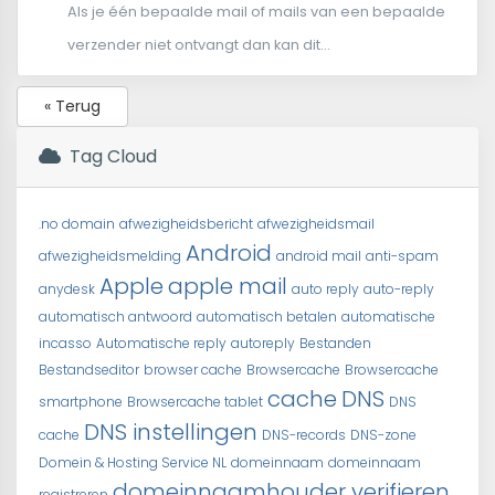
Als je één bepaalde mail of mails van een bepaalde
verzender niet ontvangt dan kan dit...
« Terug
Tag Cloud
.no domain
afwezigheidsbericht
afwezigheidsmail
Android
afwezigheidsmelding
android mail
anti-spam
Apple
apple mail
anydesk
auto reply
auto-reply
automatisch antwoord
automatisch betalen
automatische
incasso
Automatische reply
autoreply
Bestanden
Bestandseditor
browser cache
Browsercache
Browsercache
cache
DNS
smartphone
Browsercache tablet
DNS
DNS instellingen
cache
DNS-records
DNS-zone
Domein & Hosting Service NL
domeinnaam
domeinnaam
domeinnaamhouder verifieren
registreren