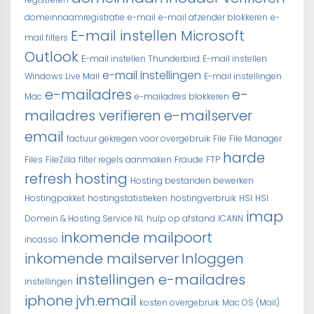
domeinnaamregistratie
e-mail
e-mail afzender blokkeren
e-
E-mail instellen Microsoft
mail filters
Outlook
E-mail instellen Thunderbird
E-mail instellen
e-mail instellingen
Windows Live Mail
E-mail instellingen
e-mailadres
e-
Mac
e-mailadres blokkeren
mailadres verifieren
e-mailserver
email
factuur gekregen voor overgebruik
File
File Manager
harde
Files
FileZilla
filter regels aanmaken
Fraude
FTP
refresh
hosting
Hosting bestanden bewerken
Hostingpakket
hostingstatistieken
hostingverbruik
HSI
HSI
imap
Domein & Hosting Service NL
hulp op afstand
ICANN
inkomende mailpoort
incasso
inkomende mailserver
Inloggen
instellingen e-mailadres
instellingen
iphone
jvh.email
kosten overgebruik
Mac OS (Mail)