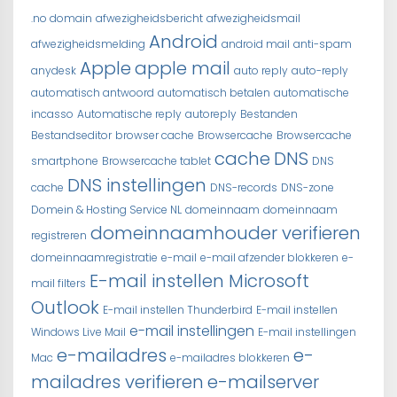
.no domain
afwezigheidsbericht
afwezigheidsmail
Android
afwezigheidsmelding
android mail
anti-spam
Apple
apple mail
anydesk
auto reply
auto-reply
automatisch antwoord
automatisch betalen
automatische
incasso
Automatische reply
autoreply
Bestanden
Bestandseditor
browser cache
Browsercache
Browsercache
cache
DNS
smartphone
Browsercache tablet
DNS
DNS instellingen
cache
DNS-records
DNS-zone
Domein & Hosting Service NL
domeinnaam
domeinnaam
domeinnaamhouder verifieren
registreren
domeinnaamregistratie
e-mail
e-mail afzender blokkeren
e-
E-mail instellen Microsoft
mail filters
Outlook
E-mail instellen Thunderbird
E-mail instellen
e-mail instellingen
Windows Live Mail
E-mail instellingen
e-mailadres
e-
Mac
e-mailadres blokkeren
mailadres verifieren
e-mailserver