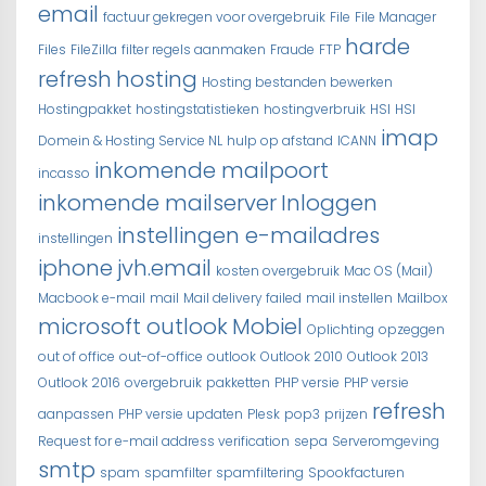
email
factuur gekregen voor overgebruik
File
File Manager
harde
Files
FileZilla
filter regels aanmaken
Fraude
FTP
refresh
hosting
Hosting bestanden bewerken
Hostingpakket
hostingstatistieken
hostingverbruik
HSI
HSI
imap
Domein & Hosting Service NL
hulp op afstand
ICANN
inkomende mailpoort
incasso
inkomende mailserver
Inloggen
instellingen e-mailadres
instellingen
iphone
jvh.email
kosten overgebruik
Mac OS (Mail)
Macbook e-mail
mail
Mail delivery failed
mail instellen
Mailbox
microsoft outlook
Mobiel
Oplichting
opzeggen
out of office
out-of-office
outlook
Outlook 2010
Outlook 2013
Outlook 2016
overgebruik
pakketten
PHP versie
PHP versie
refresh
aanpassen
PHP versie updaten
Plesk
pop3
prijzen
Request for e-mail address verification
sepa
Serveromgeving
smtp
spam
spamfilter
spamfiltering
Spookfacturen