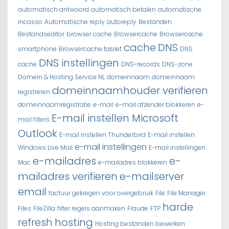
automatisch antwoord
automatisch betalen
automatische
incasso
Automatische reply
autoreply
Bestanden
Bestandseditor
browser cache
Browsercache
Browsercache
cache
DNS
smartphone
Browsercache tablet
DNS
DNS instellingen
cache
DNS-records
DNS-zone
Domein & Hosting Service NL
domeinnaam
domeinnaam
domeinnaamhouder verifieren
registreren
domeinnaamregistratie
e-mail
e-mail afzender blokkeren
e-
E-mail instellen Microsoft
mail filters
Outlook
E-mail instellen Thunderbird
E-mail instellen
e-mail instellingen
Windows Live Mail
E-mail instellingen
e-mailadres
e-
Mac
e-mailadres blokkeren
mailadres verifieren
e-mailserver
email
factuur gekregen voor overgebruik
File
File Manager
harde
Files
FileZilla
filter regels aanmaken
Fraude
FTP
refresh
hosting
Hosting bestanden bewerken