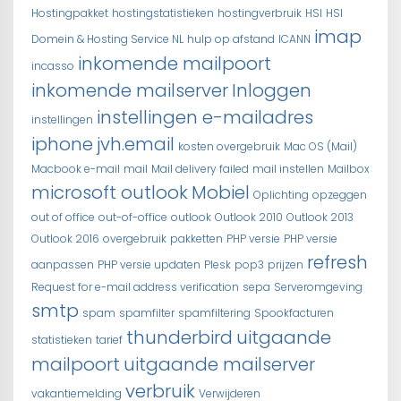
Hostingpakket
hostingstatistieken
hostingverbruik
HSI
HSI
imap
Domein & Hosting Service NL
hulp op afstand
ICANN
inkomende mailpoort
incasso
inkomende mailserver
Inloggen
instellingen e-mailadres
instellingen
iphone
jvh.email
kosten overgebruik
Mac OS (Mail)
Macbook e-mail
mail
Mail delivery failed
mail instellen
Mailbox
microsoft outlook
Mobiel
Oplichting
opzeggen
out of office
out-of-office
outlook
Outlook 2010
Outlook 2013
Outlook 2016
overgebruik
pakketten
PHP versie
PHP versie
refresh
aanpassen
PHP versie updaten
Plesk
pop3
prijzen
Request for e-mail address verification
sepa
Serveromgeving
smtp
spam
spamfilter
spamfiltering
Spookfacturen
thunderbird
uitgaande
statistieken
tarief
mailpoort
uitgaande mailserver
verbruik
vakantiemelding
Verwijderen