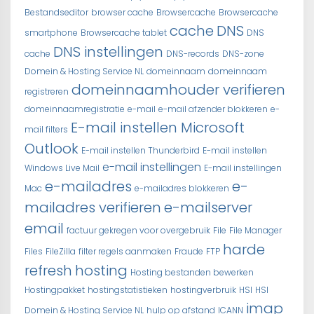
Bestandseditor
browser cache
Browsercache
Browsercache
cache
DNS
smartphone
Browsercache tablet
DNS
DNS instellingen
cache
DNS-records
DNS-zone
Domein & Hosting Service NL
domeinnaam
domeinnaam
domeinnaamhouder verifieren
registreren
domeinnaamregistratie
e-mail
e-mail afzender blokkeren
e-
E-mail instellen Microsoft
mail filters
Outlook
E-mail instellen Thunderbird
E-mail instellen
e-mail instellingen
Windows Live Mail
E-mail instellingen
e-mailadres
e-
Mac
e-mailadres blokkeren
mailadres verifieren
e-mailserver
email
factuur gekregen voor overgebruik
File
File Manager
harde
Files
FileZilla
filter regels aanmaken
Fraude
FTP
refresh
hosting
Hosting bestanden bewerken
Hostingpakket
hostingstatistieken
hostingverbruik
HSI
HSI
imap
Domein & Hosting Service NL
hulp op afstand
ICANN