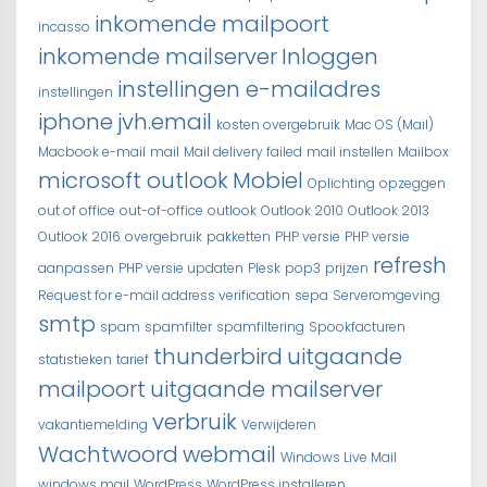
inkomende mailpoort
incasso
inkomende mailserver
Inloggen
instellingen e-mailadres
instellingen
iphone
jvh.email
kosten overgebruik
Mac OS (Mail)
Macbook e-mail
mail
Mail delivery failed
mail instellen
Mailbox
microsoft outlook
Mobiel
Oplichting
opzeggen
out of office
out-of-office
outlook
Outlook 2010
Outlook 2013
Outlook 2016
overgebruik
pakketten
PHP versie
PHP versie
refresh
aanpassen
PHP versie updaten
Plesk
pop3
prijzen
Request for e-mail address verification
sepa
Serveromgeving
smtp
spam
spamfilter
spamfiltering
Spookfacturen
thunderbird
uitgaande
statistieken
tarief
mailpoort
uitgaande mailserver
verbruik
vakantiemelding
Verwijderen
Wachtwoord
webmail
Windows Live Mail
windows mail
WordPress
WordPress installeren