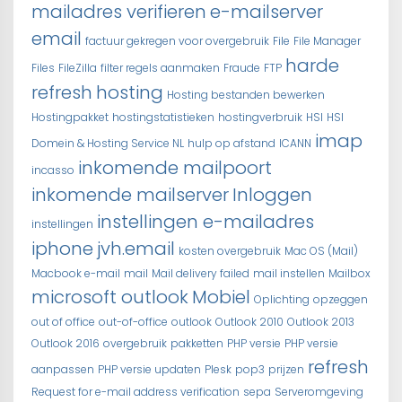
mailadres verifieren
e-mailserver
email
factuur gekregen voor overgebruik
File
File Manager
harde
Files
FileZilla
filter regels aanmaken
Fraude
FTP
refresh
hosting
Hosting bestanden bewerken
Hostingpakket
hostingstatistieken
hostingverbruik
HSI
HSI
imap
Domein & Hosting Service NL
hulp op afstand
ICANN
inkomende mailpoort
incasso
inkomende mailserver
Inloggen
instellingen e-mailadres
instellingen
iphone
jvh.email
kosten overgebruik
Mac OS (Mail)
Macbook e-mail
mail
Mail delivery failed
mail instellen
Mailbox
microsoft outlook
Mobiel
Oplichting
opzeggen
out of office
out-of-office
outlook
Outlook 2010
Outlook 2013
Outlook 2016
overgebruik
pakketten
PHP versie
PHP versie
refresh
aanpassen
PHP versie updaten
Plesk
pop3
prijzen
Request for e-mail address verification
sepa
Serveromgeving