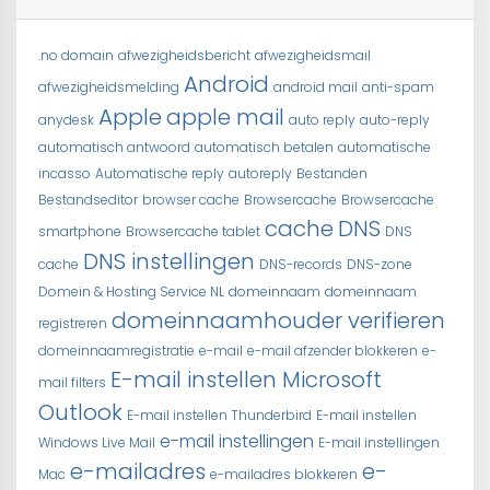
.no domain
afwezigheidsbericht
afwezigheidsmail
Android
afwezigheidsmelding
android mail
anti-spam
Apple
apple mail
anydesk
auto reply
auto-reply
automatisch antwoord
automatisch betalen
automatische
incasso
Automatische reply
autoreply
Bestanden
Bestandseditor
browser cache
Browsercache
Browsercache
cache
DNS
smartphone
Browsercache tablet
DNS
DNS instellingen
cache
DNS-records
DNS-zone
Domein & Hosting Service NL
domeinnaam
domeinnaam
domeinnaamhouder verifieren
registreren
domeinnaamregistratie
e-mail
e-mail afzender blokkeren
e-
E-mail instellen Microsoft
mail filters
Outlook
E-mail instellen Thunderbird
E-mail instellen
e-mail instellingen
Windows Live Mail
E-mail instellingen
e-mailadres
e-
Mac
e-mailadres blokkeren