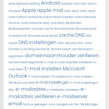
Android
afwezigheidsmelding
android mail
anti-spam
Apple
apple mail
anydesk
auto reply
auto-reply
automatisch antwoord
automatisch betalen
automatische
incasso
Automatische reply
autoreply
Bestanden
Bestandseditor
browser cache
Browsercache
Browsercache
cache
DNS
smartphone
Browsercache tablet
DNS
DNS instellingen
cache
DNS-records
DNS-zone
Domein & Hosting Service NL
domeinnaam
domeinnaam
domeinnaamhouder verifieren
registreren
domeinnaamregistratie
e-mail
e-mail afzender blokkeren
e-
E-mail instellen Microsoft
mail filters
Outlook
E-mail instellen Thunderbird
E-mail instellen
e-mail instellingen
Windows Live Mail
E-mail instellingen
e-mailadres
e-
Mac
e-mailadres blokkeren
mailadres verifieren
e-mailserver
email
factuur gekregen voor overgebruik
File
File Manager