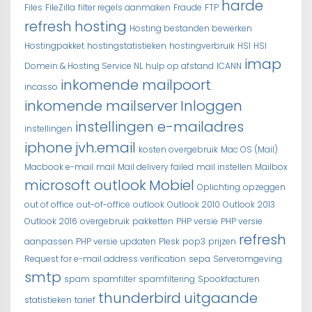
harde
Files
FileZilla
filter regels aanmaken
Fraude
FTP
refresh
hosting
Hosting bestanden bewerken
Hostingpakket
hostingstatistieken
hostingverbruik
HSI
HSI
imap
Domein & Hosting Service NL
hulp op afstand
ICANN
inkomende mailpoort
incasso
inkomende mailserver
Inloggen
instellingen e-mailadres
instellingen
iphone
jvh.email
kosten overgebruik
Mac OS (Mail)
Macbook e-mail
mail
Mail delivery failed
mail instellen
Mailbox
microsoft outlook
Mobiel
Oplichting
opzeggen
out of office
out-of-office
outlook
Outlook 2010
Outlook 2013
Outlook 2016
overgebruik
pakketten
PHP versie
PHP versie
refresh
aanpassen
PHP versie updaten
Plesk
pop3
prijzen
Request for e-mail address verification
sepa
Serveromgeving
smtp
spam
spamfilter
spamfiltering
Spookfacturen
thunderbird
uitgaande
statistieken
tarief