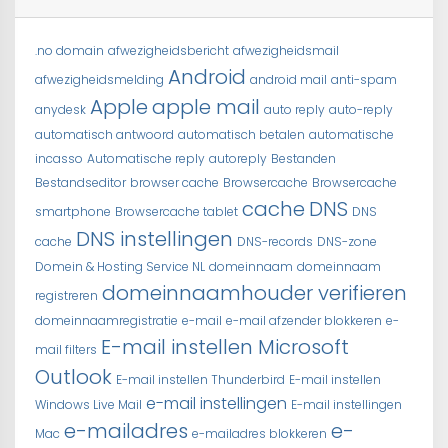
.no domain
afwezigheidsbericht
afwezigheidsmail
Android
afwezigheidsmelding
android mail
anti-spam
Apple
apple mail
anydesk
auto reply
auto-reply
automatisch antwoord
automatisch betalen
automatische
incasso
Automatische reply
autoreply
Bestanden
Bestandseditor
browser cache
Browsercache
Browsercache
cache
DNS
smartphone
Browsercache tablet
DNS
DNS instellingen
cache
DNS-records
DNS-zone
Domein & Hosting Service NL
domeinnaam
domeinnaam
domeinnaamhouder verifieren
registreren
domeinnaamregistratie
e-mail
e-mail afzender blokkeren
e-
E-mail instellen Microsoft
mail filters
Outlook
E-mail instellen Thunderbird
E-mail instellen
e-mail instellingen
Windows Live Mail
E-mail instellingen
e-mailadres
e-
Mac
e-mailadres blokkeren