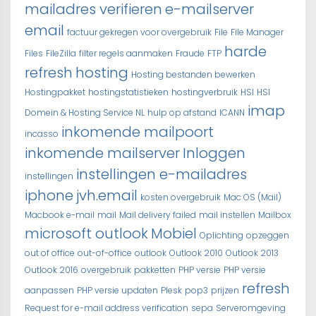
mailadres verifieren
e-mailserver
email
factuur gekregen voor overgebruik
File
File Manager
harde
Files
FileZilla
filter regels aanmaken
Fraude
FTP
refresh
hosting
Hosting bestanden bewerken
Hostingpakket
hostingstatistieken
hostingverbruik
HSI
HSI
imap
Domein & Hosting Service NL
hulp op afstand
ICANN
inkomende mailpoort
incasso
inkomende mailserver
Inloggen
instellingen e-mailadres
instellingen
iphone
jvh.email
kosten overgebruik
Mac OS (Mail)
Macbook e-mail
mail
Mail delivery failed
mail instellen
Mailbox
microsoft outlook
Mobiel
Oplichting
opzeggen
out of office
out-of-office
outlook
Outlook 2010
Outlook 2013
Outlook 2016
overgebruik
pakketten
PHP versie
PHP versie
refresh
aanpassen
PHP versie updaten
Plesk
pop3
prijzen
Request for e-mail address verification
sepa
Serveromgeving