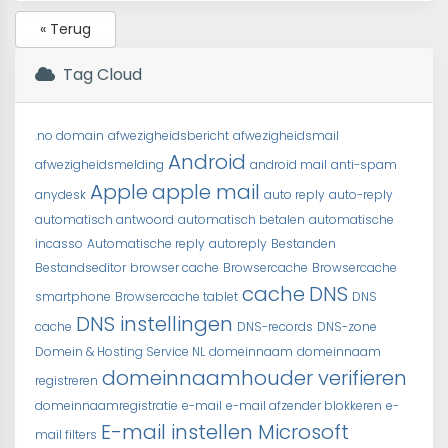
« Terug
Tag Cloud
.no domain
afwezigheidsbericht
afwezigheidsmail
Android
afwezigheidsmelding
android mail
anti-spam
Apple
apple mail
anydesk
auto reply
auto-reply
automatisch antwoord
automatisch betalen
automatische
incasso
Automatische reply
autoreply
Bestanden
Bestandseditor
browser cache
Browsercache
Browsercache
cache
DNS
smartphone
Browsercache tablet
DNS
DNS instellingen
cache
DNS-records
DNS-zone
Domein & Hosting Service NL
domeinnaam
domeinnaam
domeinnaamhouder verifieren
registreren
domeinnaamregistratie
e-mail
e-mail afzender blokkeren
e-
E-mail instellen Microsoft
mail filters