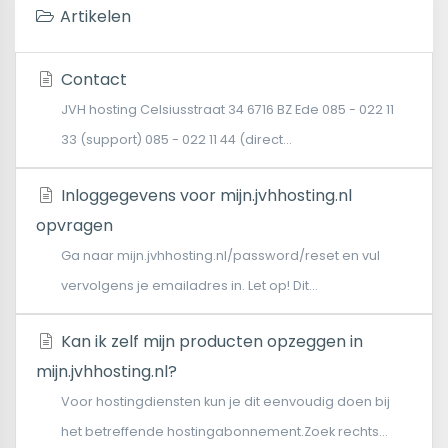
Artikelen
Contact
JVH hosting Celsiusstraat 34 6716 BZ Ede 085 - 022 11
33 (support) 085 - 022 11 44 (direct...
Inloggegevens voor mijn.jvhhosting.nl
opvragen
Ga naar mijn.jvhhosting.nl/password/reset en vul
vervolgens je emailadres in. Let op! Dit...
Kan ik zelf mijn producten opzeggen in
mijn.jvhhosting.nl?
Voor hostingdiensten kun je dit eenvoudig doen bij
het betreffende hostingabonnement.Zoek rechts...