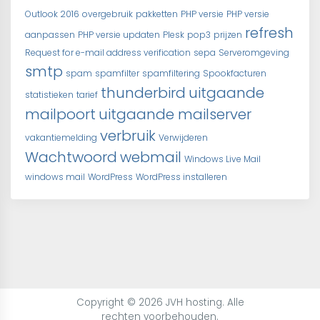
Outlook 2016
overgebruik
pakketten
PHP versie
PHP versie
refresh
aanpassen
PHP versie updaten
Plesk
pop3
prijzen
Request for e-mail address verification
sepa
Serveromgeving
smtp
spam
spamfilter
spamfiltering
Spookfacturen
thunderbird
uitgaande
statistieken
tarief
mailpoort
uitgaande mailserver
verbruik
vakantiemelding
Verwijderen
Wachtwoord
webmail
Windows Live Mail
windows mail
WordPress
WordPress installeren
Copyright © 2026 JVH hosting. Alle
rechten voorbehouden.