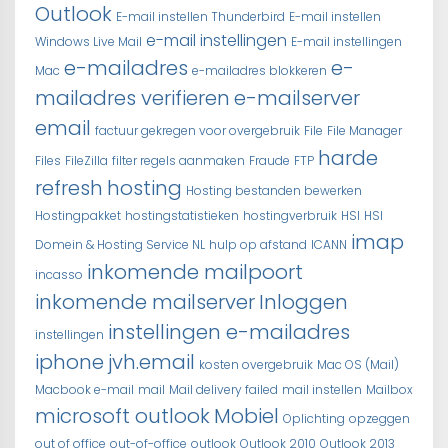
Outlook
E-mail instellen Thunderbird
E-mail instellen
e-mail instellingen
Windows Live Mail
E-mail instellingen
e-mailadres
e-
Mac
e-mailadres blokkeren
mailadres verifieren
e-mailserver
email
factuur gekregen voor overgebruik
File
File Manager
harde
Files
FileZilla
filter regels aanmaken
Fraude
FTP
refresh
hosting
Hosting bestanden bewerken
Hostingpakket
hostingstatistieken
hostingverbruik
HSI
HSI
imap
Domein & Hosting Service NL
hulp op afstand
ICANN
inkomende mailpoort
incasso
inkomende mailserver
Inloggen
instellingen e-mailadres
instellingen
iphone
jvh.email
kosten overgebruik
Mac OS (Mail)
Macbook e-mail
mail
Mail delivery failed
mail instellen
Mailbox
microsoft outlook
Mobiel
Oplichting
opzeggen
out of office
out-of-office
outlook
Outlook 2010
Outlook 2013