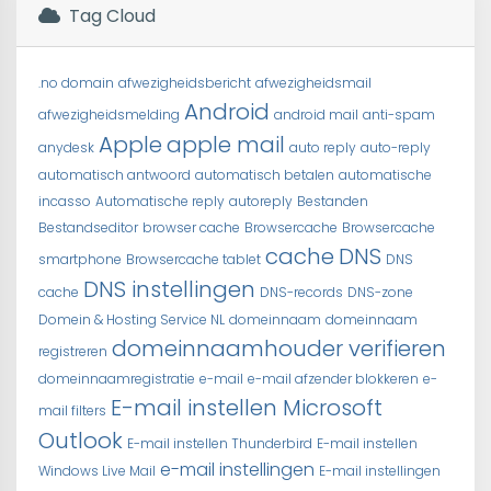
Tag Cloud
.no domain
afwezigheidsbericht
afwezigheidsmail
Android
afwezigheidsmelding
android mail
anti-spam
Apple
apple mail
anydesk
auto reply
auto-reply
automatisch antwoord
automatisch betalen
automatische
incasso
Automatische reply
autoreply
Bestanden
Bestandseditor
browser cache
Browsercache
Browsercache
cache
DNS
smartphone
Browsercache tablet
DNS
DNS instellingen
cache
DNS-records
DNS-zone
Domein & Hosting Service NL
domeinnaam
domeinnaam
domeinnaamhouder verifieren
registreren
domeinnaamregistratie
e-mail
e-mail afzender blokkeren
e-
E-mail instellen Microsoft
mail filters
Outlook
E-mail instellen Thunderbird
E-mail instellen
e-mail instellingen
Windows Live Mail
E-mail instellingen