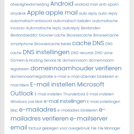
Android
afwezigheidsmelding
android mail
anti-spam
Apple
apple mail
anydesk
auto reply
auto-reply
automatisch antwoord
automatisch betalen
automatische
incasso
Automatische reply
autoreply
Bestanden
Bestandseditor
browser cache
Browsercache
Browsercache
cache
DNS
smartphone
Browsercache tablet
DNS
DNS instellingen
cache
DNS-records
DNS-zone
Domein & Hosting Service NL
domeinnaam
domeinnaam
domeinnaamhouder verifieren
registreren
domeinnaamregistratie
e-mail
e-mail afzender blokkeren
e-
E-mail instellen Microsoft
mail filters
Outlook
E-mail instellen Thunderbird
E-mail instellen
e-mail instellingen
Windows Live Mail
E-mail instellingen
e-mailadres
e-
Mac
e-mailadres blokkeren
mailadres verifieren
e-mailserver
email
factuur gekregen voor overgebruik
File
File Manager