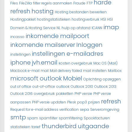
harde
Files
FileZilla
filter regels aanmaken
Fraude
FTP
refresh
hosting
Hosting bestanden bewerken
Hostingpakket
hostingstatistieken
hostingverbruik
HSI
HSI
imap
Domein & Hosting Service NL
hulp op afstand
ICANN
inkomende mailpoort
incasso
inkomende mailserver
Inloggen
instellingen e-mailadres
instellingen
iphone
jvh.email
kosten overgebruik
Mac OS (Mail)
Macbook e-mail
mail
Mail delivery failed
mail instellen
Mailbox
microsoft outlook
Mobiel
Oplichting
opzeggen
out of office
out-of-office
outlook
Outlook 2010
Outlook 2013
Outlook 2016
overgebruik
pakketten
PHP versie
PHP versie
refresh
aanpassen
PHP versie updaten
Plesk
pop3
prijzen
Request for e-mail address verification
sepa
Serveromgeving
smtp
spam
spamfilter
spamfiltering
Spookfacturen
thunderbird
uitgaande
statistieken
tarief