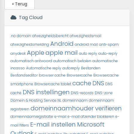
« Terug
Tag Cloud
.no domain
afwezigheidsbericht
afwezigheidsmail
Android
afwezigheidsmelding
android mail
anti-spam
Apple
apple mail
anydesk
auto reply
auto-reply
automatisch antwoord
automatisch betalen
automatische
incasso
Automatische reply
autoreply
Bestanden
Bestandseditor
browser cache
Browsercache
Browsercache
cache
DNS
smartphone
Browsercache tablet
DNS
DNS instellingen
cache
DNS-records
DNS-zone
Domein & Hosting Service NL
domeinnaam
domeinnaam
domeinnaamhouder verifieren
registreren
domeinnaamregistratie
e-mail
e-mail afzender blokkeren
e-
E-mail instellen Microsoft
mail filters
Outlook