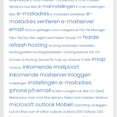
E-mail instellen Thunderbird
E-mail instellen
e-mail instellingen
Windows Live Mail
E-mail instellingen
e-mailadres
e-
Mac
e-mailadres blokkeren
mailadres verifieren
e-mailserver
email
factuur gekregen voor overgebruik
File
File Manager
harde
Files
FileZilla
filter regels aanmaken
Fraude
FTP
refresh
hosting
Hosting bestanden bewerken
Hostingpakket
hostingstatistieken
hostingverbruik
HSI
HSI
imap
Domein & Hosting Service NL
hulp op afstand
ICANN
inkomende mailpoort
incasso
inkomende mailserver
Inloggen
instellingen e-mailadres
instellingen
iphone
jvh.email
kosten overgebruik
Mac OS (Mail)
Macbook e-mail
mail
Mail delivery failed
mail instellen
Mailbox
microsoft outlook
Mobiel
Oplichting
opzeggen
out of office
out-of-office
outlook
Outlook 2010
Outlook 2013