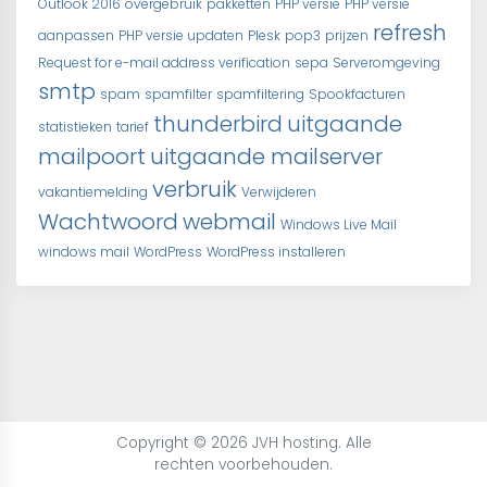
Outlook 2016
overgebruik
pakketten
PHP versie
PHP versie
refresh
aanpassen
PHP versie updaten
Plesk
pop3
prijzen
Request for e-mail address verification
sepa
Serveromgeving
smtp
spam
spamfilter
spamfiltering
Spookfacturen
thunderbird
uitgaande
statistieken
tarief
mailpoort
uitgaande mailserver
verbruik
vakantiemelding
Verwijderen
Wachtwoord
webmail
Windows Live Mail
windows mail
WordPress
WordPress installeren
Copyright © 2026 JVH hosting. Alle
rechten voorbehouden.