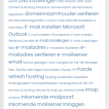
DNS instellingen
cache
DNS-records
DNS-zone
Domein & Hosting Service NL
domeinnaam
domeinnaam
domeinnaamhouder verifieren
registreren
domeinnaamregistratie
e-mail
e-mail afzender blokkeren
e-
E-mail instellen Microsoft
mail filters
Outlook
E-mail instellen Thunderbird
E-mail instellen
e-mail instellingen
Windows Live Mail
E-mail instellingen
e-mailadres
e-
Mac
e-mailadres blokkeren
mailadres verifieren
e-mailserver
email
factuur gekregen voor overgebruik
File
File Manager
harde
Files
FileZilla
filter regels aanmaken
Fraude
FTP
refresh
hosting
Hosting bestanden bewerken
Hostingpakket
hostingstatistieken
hostingverbruik
HSI
HSI
imap
Domein & Hosting Service NL
hulp op afstand
ICANN
inkomende mailpoort
incasso
inkomende mailserver
Inloggen