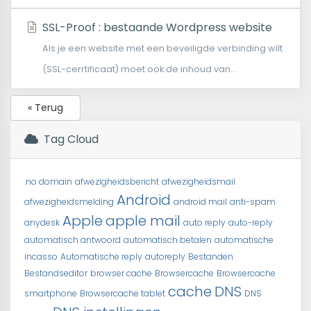
SSL-Proof : bestaande Wordpress website
Als je een website met een beveiligde verbinding wilt
(SSL-cerrtificaat) moet ook de inhoud van...
« Terug
Tag Cloud
.no domain
afwezigheidsbericht
afwezigheidsmail
Android
afwezigheidsmelding
android mail
anti-spam
Apple
apple mail
anydesk
auto reply
auto-reply
automatisch antwoord
automatisch betalen
automatische
incasso
Automatische reply
autoreply
Bestanden
Bestandseditor
browser cache
Browsercache
Browsercache
cache
DNS
smartphone
Browsercache tablet
DNS