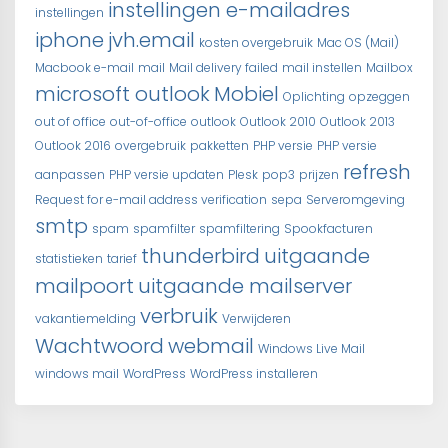
instellingen e-mailadres
instellingen
iphone
jvh.email
kosten overgebruik
Mac OS (Mail)
Macbook e-mail
mail
Mail delivery failed
mail instellen
Mailbox
microsoft outlook
Mobiel
Oplichting
opzeggen
out of office
out-of-office
outlook
Outlook 2010
Outlook 2013
Outlook 2016
overgebruik
pakketten
PHP versie
PHP versie
refresh
aanpassen
PHP versie updaten
Plesk
pop3
prijzen
Request for e-mail address verification
sepa
Serveromgeving
smtp
spam
spamfilter
spamfiltering
Spookfacturen
thunderbird
uitgaande
statistieken
tarief
mailpoort
uitgaande mailserver
verbruik
vakantiemelding
Verwijderen
Wachtwoord
webmail
Windows Live Mail
windows mail
WordPress
WordPress installeren