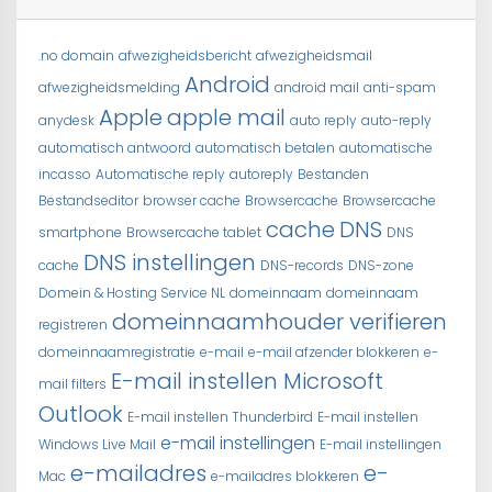
.no domain
afwezigheidsbericht
afwezigheidsmail
Android
afwezigheidsmelding
android mail
anti-spam
Apple
apple mail
anydesk
auto reply
auto-reply
automatisch antwoord
automatisch betalen
automatische
incasso
Automatische reply
autoreply
Bestanden
Bestandseditor
browser cache
Browsercache
Browsercache
cache
DNS
smartphone
Browsercache tablet
DNS
DNS instellingen
cache
DNS-records
DNS-zone
Domein & Hosting Service NL
domeinnaam
domeinnaam
domeinnaamhouder verifieren
registreren
domeinnaamregistratie
e-mail
e-mail afzender blokkeren
e-
E-mail instellen Microsoft
mail filters
Outlook
E-mail instellen Thunderbird
E-mail instellen
e-mail instellingen
Windows Live Mail
E-mail instellingen
e-mailadres
e-
Mac
e-mailadres blokkeren