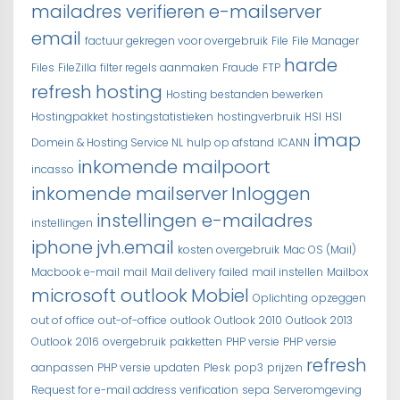
mailadres verifieren
e-mailserver
email
factuur gekregen voor overgebruik
File
File Manager
harde
Files
FileZilla
filter regels aanmaken
Fraude
FTP
refresh
hosting
Hosting bestanden bewerken
Hostingpakket
hostingstatistieken
hostingverbruik
HSI
HSI
imap
Domein & Hosting Service NL
hulp op afstand
ICANN
inkomende mailpoort
incasso
inkomende mailserver
Inloggen
instellingen e-mailadres
instellingen
iphone
jvh.email
kosten overgebruik
Mac OS (Mail)
Macbook e-mail
mail
Mail delivery failed
mail instellen
Mailbox
microsoft outlook
Mobiel
Oplichting
opzeggen
out of office
out-of-office
outlook
Outlook 2010
Outlook 2013
Outlook 2016
overgebruik
pakketten
PHP versie
PHP versie
refresh
aanpassen
PHP versie updaten
Plesk
pop3
prijzen
Request for e-mail address verification
sepa
Serveromgeving