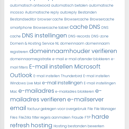
automatisch antwoord
automatisch betalen
automatische
incasso
Automatische reply
autoreply
Bestanden
Bestandseditor
browser cache
Browsercache
Browsercache
cache
DNS
smartphone
Browsercache tablet
DNS
DNS instellingen
cache
DNS-records
DNS-zone
Domein & Hosting Service NL
domeinnaam
domeinnaam
domeinnaamhouder verifieren
registreren
domeinnaamregistratie
e-mail
e-mail afzender blokkeren
e-
E-mail instellen Microsoft
mail filters
Outlook
E-mail instellen Thunderbird
E-mail instellen
e-mail instellingen
Windows Live Mail
E-mail instellingen
e-mailadres
e-
Mac
e-mailadres blokkeren
mailadres verifieren
e-mailserver
email
factuur gekregen voor overgebruik
File
File Manager
harde
Files
FileZilla
filter regels aanmaken
Fraude
FTP
refresh
hosting
Hosting bestanden bewerken