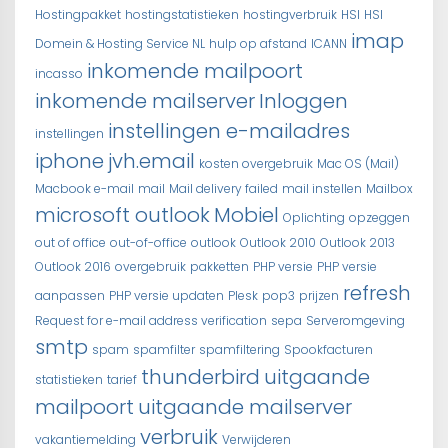
Hostingpakket
hostingstatistieken
hostingverbruik
HSI
HSI
imap
Domein & Hosting Service NL
hulp op afstand
ICANN
inkomende mailpoort
incasso
inkomende mailserver
Inloggen
instellingen e-mailadres
instellingen
iphone
jvh.email
kosten overgebruik
Mac OS (Mail)
Macbook e-mail
mail
Mail delivery failed
mail instellen
Mailbox
microsoft outlook
Mobiel
Oplichting
opzeggen
out of office
out-of-office
outlook
Outlook 2010
Outlook 2013
Outlook 2016
overgebruik
pakketten
PHP versie
PHP versie
refresh
aanpassen
PHP versie updaten
Plesk
pop3
prijzen
Request for e-mail address verification
sepa
Serveromgeving
smtp
spam
spamfilter
spamfiltering
Spookfacturen
thunderbird
uitgaande
statistieken
tarief
mailpoort
uitgaande mailserver
verbruik
vakantiemelding
Verwijderen