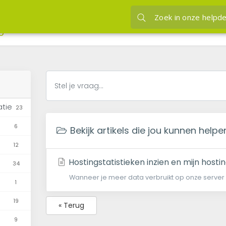
jou kunnen helpen factuur
JVH hosting
Kennisba
Bekijk artikels die j
gebruik
atie
23
6
Bekijk artikels die jou kunnen help
12
Hostingstatistieken inzien en mijn hosti
34
Wanneer je meer data verbruikt op onze server
1
19
« Terug
9