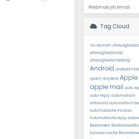
Webmail jvh.email
Tag Cloud
.no domain
afwezigheidsb
afwezigheidsmail
afwezigheidsmelding
Android
android mai
Apple
spam
anydesk
apple mail
auto re
auto-reply
automatisch
antwoord
automatisch be
automatische incasso
Automatische reply
autor
Bestanden
Bestandsedito
browser cache
Browserca