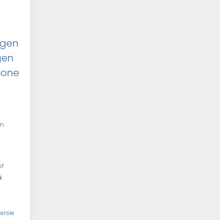
ggen
gen
hone
en
of
k
ersie