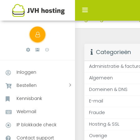
Bekijk artikels die 
gekregen voor over
Categorieën
Administratie & factur
Inloggen
Algemeen
Bestellen
Domeinen & DNS
Kennisbank
E-mail
Webmail
Fraude
Hosting & SSL
IP blokkade check
Overige
Contact support