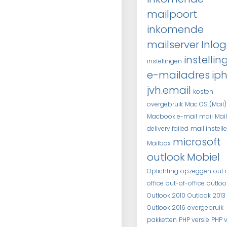
mailpoort
inkomende
mailserver
Inlo
instellin
instellingen
e-mailadres
ip
jvh.email
kosten
overgebruik
Mac OS (Mail)
Macbook e-mail
mail
Mail
delivery failed
mail instell
microsoft
Mailbox
outlook
Mobiel
Oplichting
opzeggen
out 
office
out-of-office
outloo
Outlook 2010
Outlook 2013
Outlook 2016
overgebruik
pakketten
PHP versie
PHP v