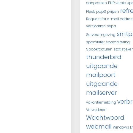
aanpassen
PHP versie up
refr
Plesk
pop3
prijzen
Request for e-mail addres
verification
sepa
smtp
Serveromgeving
spamfilter
spamfiltering
Spookfacturen
statistieke
thunderbird
uitgaande
mailpoort
uitgaande
mailserver
verbr
vakantiemelding
Verwijderen
Wachtwoord
webmail
Windows Li