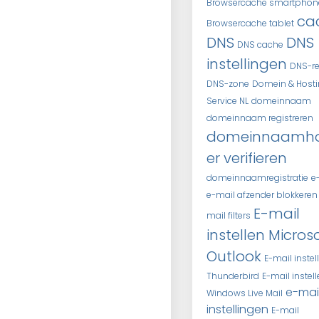
Browsercache smartphon
ca
Browsercache tablet
DNS
DNS
DNS cache
instellingen
DNS-r
DNS-zone
Domein & Host
Service NL
domeinnaam
domeinnaam registreren
domeinnaamh
er verifieren
domeinnaamregistratie
e
e-mail afzender blokkeren
E-mail
mail filters
instellen Micros
Outlook
E-mail instel
Thunderbird
E-mail instel
e-mai
Windows Live Mail
instellingen
E-mail