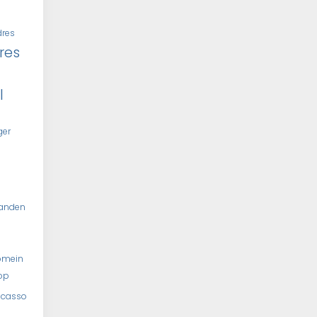
dres
res
l
ger
tanden
omein
op
ncasso