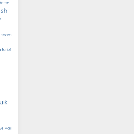
daten
esh
s
spam
n
tarief
uik
ve Mail