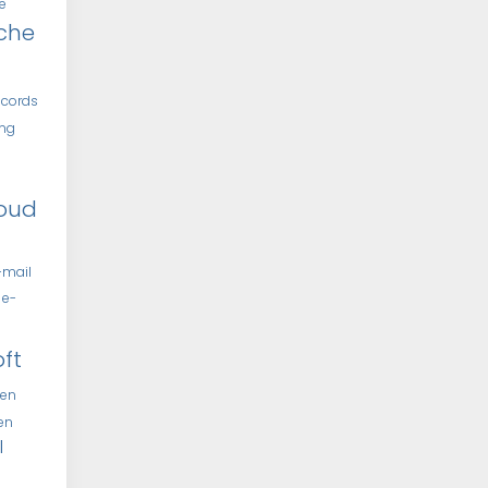
e
che
ecords
ing
oud
-mail
e-
oft
len
len
l