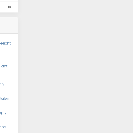
10
ericht
l
anti-
ply
talen
eply
r
che