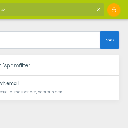
ennisbank
Bekijk artikels die jou kunnen helpen spamfilter
Zoek
 'spamfilter'
jvh.email
ctief e-mailbeheer, vooral in een...