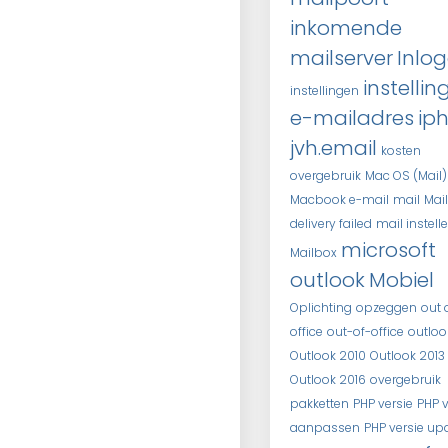
inkomende
mailserver
Inlo
instellin
instellingen
e-mailadres
ip
jvh.email
kosten
overgebruik
Mac OS (Mail)
Macbook e-mail
mail
Mail
delivery failed
mail instell
microsoft
Mailbox
outlook
Mobiel
Oplichting
opzeggen
out 
office
out-of-office
outloo
Outlook 2010
Outlook 2013
Outlook 2016
overgebruik
pakketten
PHP versie
PHP v
aanpassen
PHP versie up