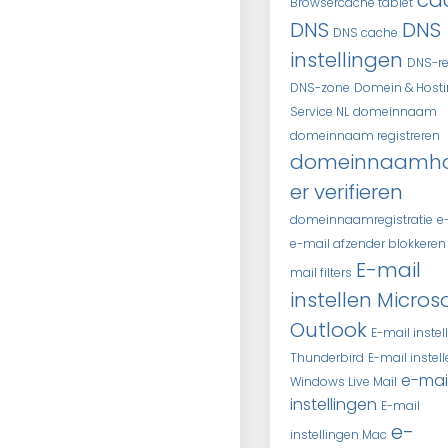
ca
Browsercache tablet
DNS
DNS
DNS cache
instellingen
DNS-r
DNS-zone
Domein & Host
Service NL
domeinnaam
domeinnaam registreren
domeinnaamh
er verifieren
domeinnaamregistratie
e
e-mail afzender blokkeren
E-mail
mail filters
instellen Micros
Outlook
E-mail instel
Thunderbird
E-mail instel
e-mai
Windows Live Mail
instellingen
E-mail
e-
instellingen Mac