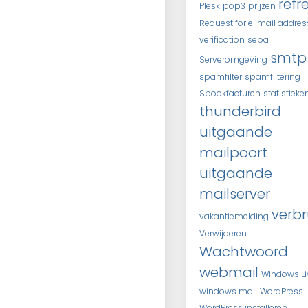
refr
Plesk
pop3
prijzen
Request for e-mail addres
verification
sepa
smtp
Serveromgeving
spamfilter
spamfiltering
Spookfacturen
statistieke
thunderbird
uitgaande
mailpoort
uitgaande
mailserver
verbr
vakantiemelding
Verwijderen
Wachtwoord
webmail
Windows Li
windows mail
WordPress
WordPress installeren