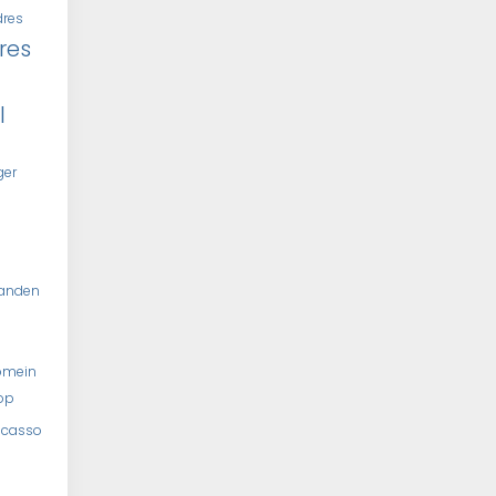
dres
res
l
ger
tanden
omein
op
ncasso