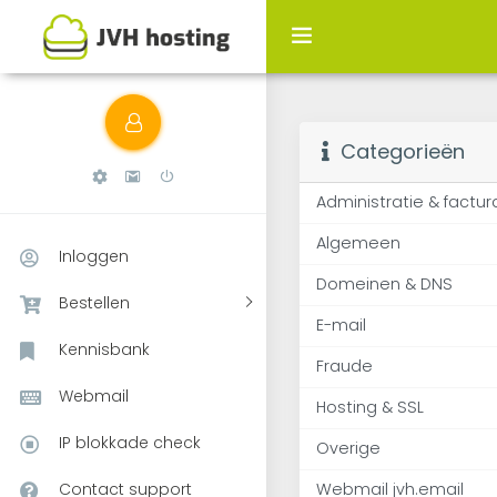
Bekijk artikels die 
Categorieën
Administratie & factur
Algemeen
Inloggen
Domeinen & DNS
Bestellen
E-mail
Kennisbank
Fraude
Webmail
Hosting & SSL
IP blokkade check
Overige
Contact support
Webmail jvh.email