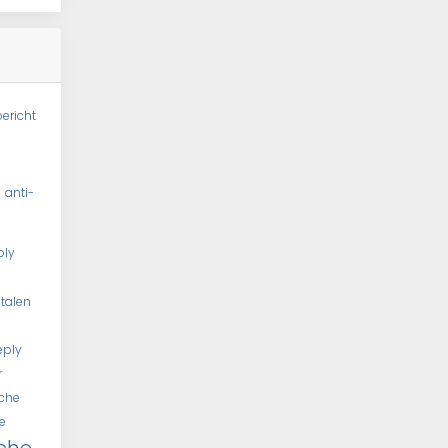
ericht
l
anti-
ply
talen
eply
r
che
e