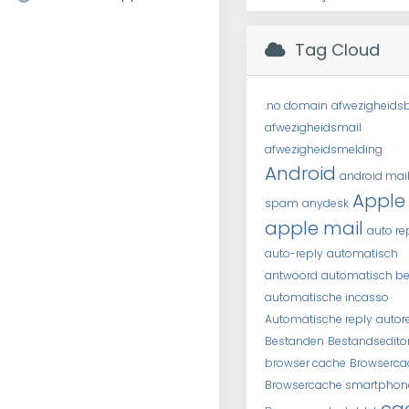
Tag Cloud
.no domain
afwezigheidsb
afwezigheidsmail
afwezigheidsmelding
Android
android mai
Apple
spam
anydesk
apple mail
auto re
auto-reply
automatisch
antwoord
automatisch be
automatische incasso
Automatische reply
autor
Bestanden
Bestandsedito
browser cache
Browserca
Browsercache smartphon