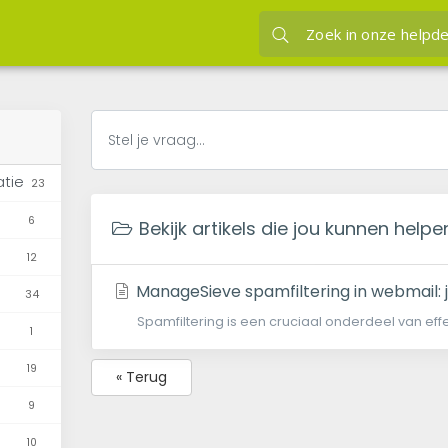
jou kunnen helpen spamfilter
JVH hosting
K
atie
23
6
Bekijk artikels die jou kunnen helpen
12
ManageSieve spamfiltering in webmail: 
34
Spamfiltering is een cruciaal onderdeel van effe
1
19
« Terug
9
10