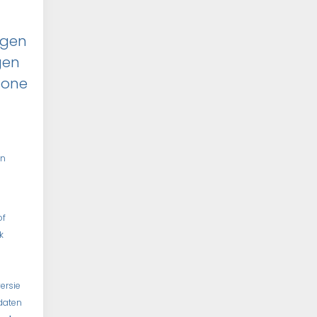
ggen
gen
hone
en
of
k
ersie
daten