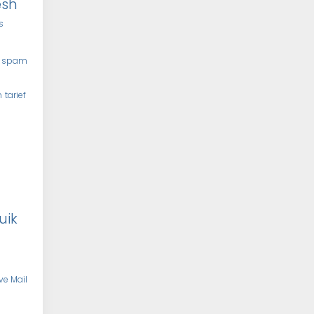
esh
s
spam
n
tarief
uik
ve Mail