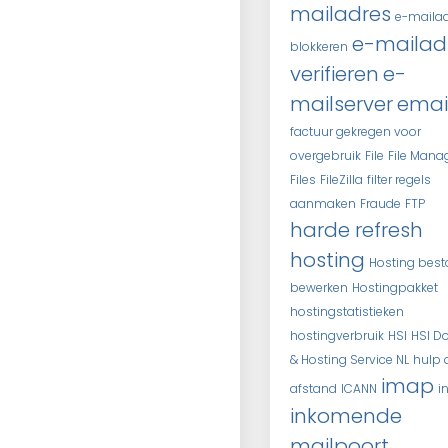
mailadres
e-maila
e-mailad
blokkeren
verifieren
e-
mailserver
emai
factuur gekregen voor
overgebruik
File
File Mana
Files
FileZilla
filter regels
aanmaken
Fraude
FTP
harde refresh
hosting
Hosting bes
bewerken
Hostingpakket
hostingstatistieken
hostingverbruik
HSI
HSI D
& Hosting Service NL
hulp 
imap
afstand
ICANN
i
inkomende
mailpoort