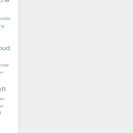
che
ecords
ing
oud
-mail
e-
oft
len
len
l