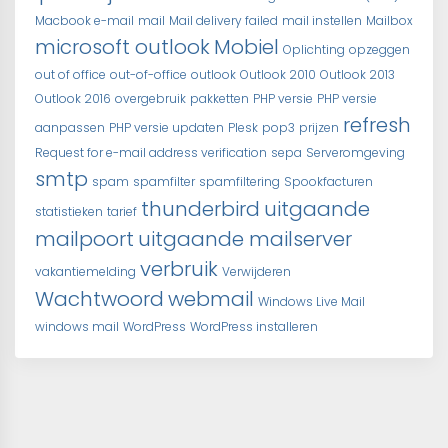
Macbook e-mail
mail
Mail delivery failed
mail instellen
Mailbox
microsoft outlook
Mobiel
Oplichting
opzeggen
out of office
out-of-office
outlook
Outlook 2010
Outlook 2013
Outlook 2016
overgebruik
pakketten
PHP versie
PHP versie
refresh
aanpassen
PHP versie updaten
Plesk
pop3
prijzen
Request for e-mail address verification
sepa
Serveromgeving
smtp
spam
spamfilter
spamfiltering
Spookfacturen
thunderbird
uitgaande
statistieken
tarief
mailpoort
uitgaande mailserver
verbruik
vakantiemelding
Verwijderen
Wachtwoord
webmail
Windows Live Mail
windows mail
WordPress
WordPress installeren