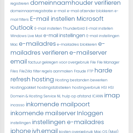
domeinnaamhouder verifieren
registreren
domeinnaamregistratie
e-mail
e-mail afzender blokkeren
e-
E-mail instellen Microsoft
mail filters
Outlook
E-mail instellen Thunderbird
E-mail instellen
e-mail instellingen
Windows Live Mail
E-mail instellingen
e-mailadres
e-
Mac
e-mailadres blokkeren
mailadres verifieren
e-mailserver
email
factuur gekregen voor overgebruik
File
File Manager
harde
Files
FileZilla
filter regels aanmaken
Fraude
FTP
refresh
hosting
Hosting bestanden bewerken
Hostingpakket
hostingstatistieken
hostingverbruik
HSI
HSI
imap
Domein & Hosting Service NL
hulp op afstand
ICANN
inkomende mailpoort
incasso
inkomende mailserver
Inloggen
instellingen e-mailadres
instellingen
iphone
jvh.email
kosten overgebruik
Mac OS (Mail)