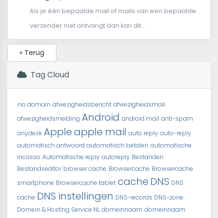
Als je één bepaalde mail of mails van een bepaalde
verzender niet ontvangt dan kan dit...
« Terug
Tag Cloud
.no domain
afwezigheidsbericht
afwezigheidsmail
Android
afwezigheidsmelding
android mail
anti-spam
Apple
apple mail
anydesk
auto reply
auto-reply
automatisch antwoord
automatisch betalen
automatische
incasso
Automatische reply
autoreply
Bestanden
Bestandseditor
browser cache
Browsercache
Browsercache
cache
DNS
smartphone
Browsercache tablet
DNS
DNS instellingen
cache
DNS-records
DNS-zone
Domein & Hosting Service NL
domeinnaam
domeinnaam