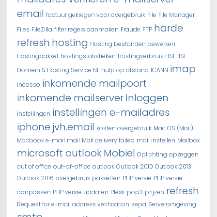
email
factuur gekregen voor overgebruik
File
File Manager
harde
Files
FileZilla
filter regels aanmaken
Fraude
FTP
refresh
hosting
Hosting bestanden bewerken
Hostingpakket
hostingstatistieken
hostingverbruik
HSI
HSI
imap
Domein & Hosting Service NL
hulp op afstand
ICANN
inkomende mailpoort
incasso
inkomende mailserver
Inloggen
instellingen e-mailadres
instellingen
iphone
jvh.email
kosten overgebruik
Mac OS (Mail)
Macbook e-mail
mail
Mail delivery failed
mail instellen
Mailbox
microsoft outlook
Mobiel
Oplichting
opzeggen
out of office
out-of-office
outlook
Outlook 2010
Outlook 2013
Outlook 2016
overgebruik
pakketten
PHP versie
PHP versie
refresh
aanpassen
PHP versie updaten
Plesk
pop3
prijzen
Request for e-mail address verification
sepa
Serveromgeving