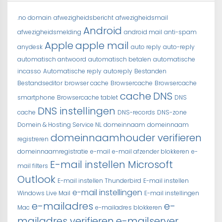
.no domain
afwezigheidsbericht
afwezigheidsmail
Android
afwezigheidsmelding
android mail
anti-spam
Apple
apple mail
anydesk
auto reply
auto-reply
automatisch antwoord
automatisch betalen
automatische
incasso
Automatische reply
autoreply
Bestanden
Bestandseditor
browser cache
Browsercache
Browsercache
cache
DNS
smartphone
Browsercache tablet
DNS
DNS instellingen
cache
DNS-records
DNS-zone
Domein & Hosting Service NL
domeinnaam
domeinnaam
domeinnaamhouder verifieren
registreren
domeinnaamregistratie
e-mail
e-mail afzender blokkeren
e-
E-mail instellen Microsoft
mail filters
Outlook
E-mail instellen Thunderbird
E-mail instellen
e-mail instellingen
Windows Live Mail
E-mail instellingen
e-mailadres
e-
Mac
e-mailadres blokkeren
mailadres verifieren
e-mailserver