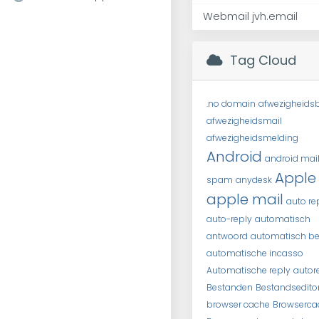
Webmail jvh.email
Tag Cloud
.no domain
afwezigheidsb
afwezigheidsmail
afwezigheidsmelding
Android
android mai
Apple
spam
anydesk
apple mail
auto re
auto-reply
automatisch
antwoord
automatisch be
automatische incasso
Automatische reply
autor
Bestanden
Bestandsedito
browser cache
Browserca