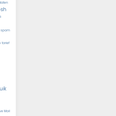
daten
esh
s
spam
n
tarief
uik
ve Mail