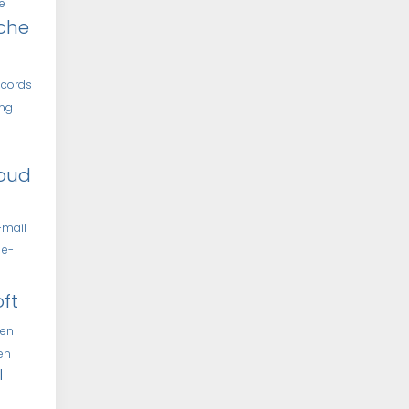
e
che
ecords
ing
oud
-mail
e-
oft
len
len
l