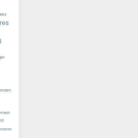
dres
res
l
ger
tanden
omein
op
ncasso