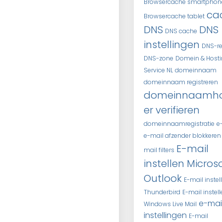
Browsercache smartphon
ca
Browsercache tablet
DNS
DNS
DNS cache
instellingen
DNS-r
DNS-zone
Domein & Host
Service NL
domeinnaam
domeinnaam registreren
domeinnaamh
er verifieren
domeinnaamregistratie
e
e-mail afzender blokkeren
E-mail
mail filters
instellen Micros
Outlook
E-mail instel
Thunderbird
E-mail instel
e-mai
Windows Live Mail
instellingen
E-mail