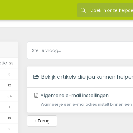
jou kunnen helpen uitgaande
JVH hosting
Kennisba
Bekijk artikels die j
atie
23
6
Bekijk artikels die jou kunnen help
12
Algemene e-mail instellingen
34
Wanneer je een e-mailadres instelt binnen ee
1
19
« Terug
9