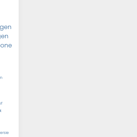
ggen
gen
hone
en
of
k
ersie