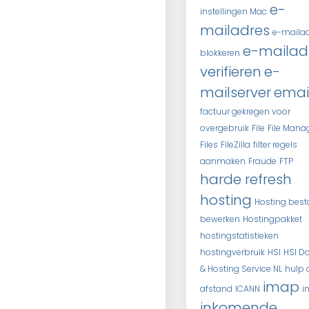
e-
instellingen Mac
mailadres
e-maila
e-mailad
blokkeren
verifieren
e-
mailserver
emai
factuur gekregen voor
overgebruik
File
File Mana
Files
FileZilla
filter regels
aanmaken
Fraude
FTP
harde refresh
hosting
Hosting bes
bewerken
Hostingpakket
hostingstatistieken
hostingverbruik
HSI
HSI D
& Hosting Service NL
hulp 
imap
afstand
ICANN
i
inkomende