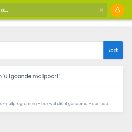
nk
ou kunnen helpen uitgaande mailpoort
Zoek
en 'uitgaande mailpoort'
n e-mailprogramma – ook wel cliënt genoemd – dan heb...