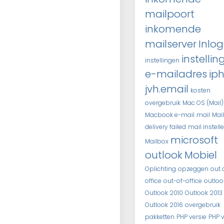
mailpoort
inkomende
mailserver
Inlo
instellin
instellingen
e-mailadres
ip
jvh.email
kosten
overgebruik
Mac OS (Mail)
Macbook e-mail
mail
Mail
delivery failed
mail instell
microsoft
Mailbox
outlook
Mobiel
Oplichting
opzeggen
out 
office
out-of-office
outloo
Outlook 2010
Outlook 2013
Outlook 2016
overgebruik
pakketten
PHP versie
PHP v