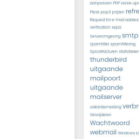
aanpassen
PHP versie up
refr
Plesk
pop3
prijzen
Request for e-mail addres
verification
sepa
smtp
Serveromgeving
spamfilter
spamfiltering
Spookfacturen
statistieke
thunderbird
uitgaande
mailpoort
uitgaande
mailserver
verbr
vakantiemelding
Verwijderen
Wachtwoord
webmail
Windows Li