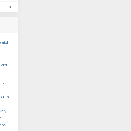
10
ericht
l
anti-
ply
talen
eply
r
che