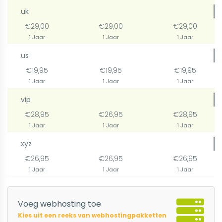
.uk
€29,00
€29,00
€29,00
1 Jaar
1 Jaar
1 Jaar
.us
€19,95
€19,95
€19,95
1 Jaar
1 Jaar
1 Jaar
.vip
€28,95
€26,95
€28,95
1 Jaar
1 Jaar
1 Jaar
.xyz
€26,95
€26,95
€26,95
1 Jaar
1 Jaar
1 Jaar
Voeg webhosting toe
Kies uit een reeks van webhostingpakketten