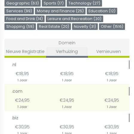
Geographic (63)
Sports (17)
Technology (27)
Services (99)
Money and Finance (25)
Education (12)
Food and Drink (14)
Leisure and Recreation (30)
Shopping (58)
Real Estate (20)
Novelty (31)
Other (1516)
Domein
Nieuwe Registratie
Verhuizing
Vernieuwen
.nl
€18,95
€18,95
€18,95
1 Jaar
1 Jaar
1 Jaar
.com
€24,95
€24,95
€24,95
1 Jaar
1 Jaar
1 Jaar
.biz
€30,95
€30,95
€30,95
1 Jaar
1 Jaar
1 Jaar