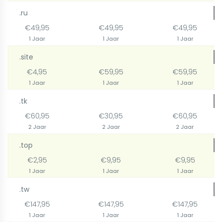
.ru
€49,95
€49,95
€49,95
1 Jaar
1 Jaar
1 Jaar
.site
€4,95
€59,95
€59,95
1 Jaar
1 Jaar
1 Jaar
.tk
€60,95
€30,95
€60,95
2 Jaar
2 Jaar
2 Jaar
.top
€2,95
€9,95
€9,95
1 Jaar
1 Jaar
1 Jaar
.tw
€147,95
€147,95
€147,95
1 Jaar
1 Jaar
1 Jaar