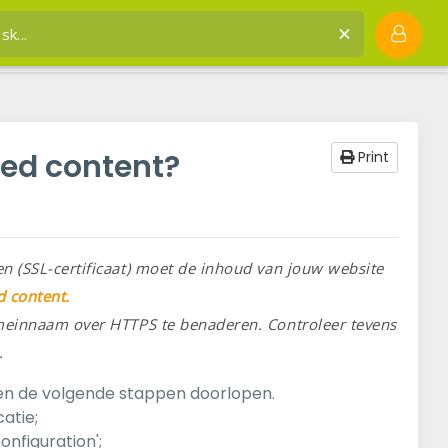
nk
Hosting & SSL
en mixed content?
xed content?
Print
en (SSL-certificaat) moet de inhoud van jouw website
 content.
omeinnaam over HTTPS te benaderen. Controleer tevens
.
ren de volgende stappen doorlopen.
atie;
onfiguration';