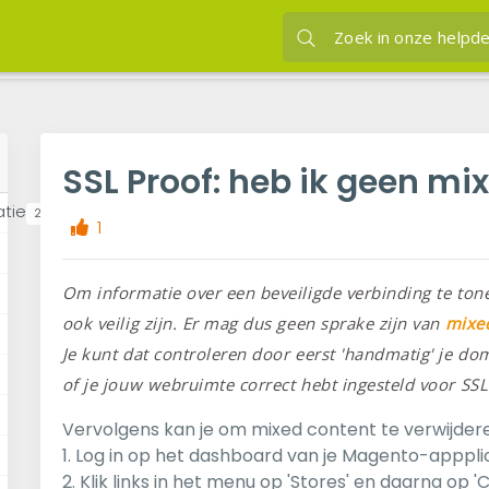
JVH hosting
Kennisba
een mixed content?
SSL Proof: heb ik ge
SSL Proof: heb ik geen mi
atie
23
1
Om informatie over een beveiligde verbinding te ton
ook veilig zijn. Er mag dus geen sprake zijn van
mixed
Je kunt dat controleren door eerst 'handmatig' je d
of je jouw webruimte correct hebt ingesteld voor SSL
Vervolgens kan je om mixed content te verwijde
1. Log in op het dashboard van je Magento-appplic
2. Klik links in het menu op 'Stores' en daarna op 'C