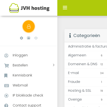
SSL Proof: heb ik g
Categorieën
Administratie & factur
Inloggen
Algemeen
6
Domeinen & DNS
12
Bestellen
E-mail
34
Kennisbank
Fraude
1
Webmail
Hosting & SSL
19
IP blokkade check
Overige
9
Contact support