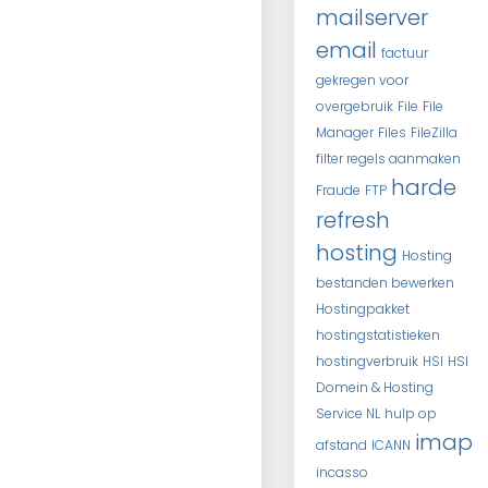
mailserver
email
factuur
gekregen voor
overgebruik
File
File
Manager
Files
FileZilla
filter regels aanmaken
harde
Fraude
FTP
refresh
hosting
Hosting
bestanden bewerken
Hostingpakket
hostingstatistieken
hostingverbruik
HSI
HSI
Domein & Hosting
Service NL
hulp op
imap
afstand
ICANN
incasso