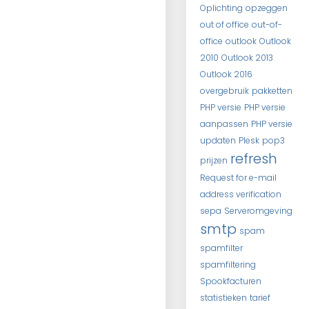
Oplichting
opzeggen
out of office
out-of-
office
outlook
Outlook
2010
Outlook 2013
Outlook 2016
overgebruik
pakketten
PHP versie
PHP versie
aanpassen
PHP versie
updaten
Plesk
pop3
refresh
prijzen
Request for e-mail
address verification
sepa
Serveromgeving
smtp
spam
spamfilter
spamfiltering
Spookfacturen
statistieken
tarief