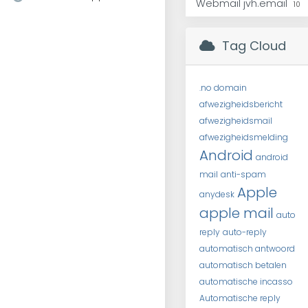
Webmail jvh.email
10
Tag Cloud
.no domain
afwezigheidsbericht
afwezigheidsmail
afwezigheidsmelding
Android
android
mail
anti-spam
Apple
anydesk
apple mail
auto
reply
auto-reply
automatisch antwoord
automatisch betalen
automatische incasso
Automatische reply