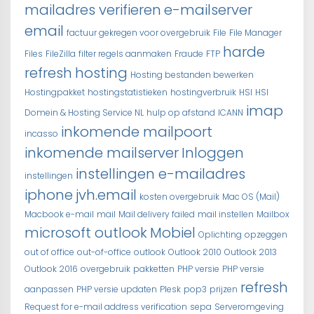
mailadres verifieren
e-mailserver
email
factuur gekregen voor overgebruik
File
File Manager
harde
Files
FileZilla
filter regels aanmaken
Fraude
FTP
refresh
hosting
Hosting bestanden bewerken
Hostingpakket
hostingstatistieken
hostingverbruik
HSI
HSI
imap
Domein & Hosting Service NL
hulp op afstand
ICANN
inkomende mailpoort
incasso
inkomende mailserver
Inloggen
instellingen e-mailadres
instellingen
iphone
jvh.email
kosten overgebruik
Mac OS (Mail)
Macbook e-mail
mail
Mail delivery failed
mail instellen
Mailbox
microsoft outlook
Mobiel
Oplichting
opzeggen
out of office
out-of-office
outlook
Outlook 2010
Outlook 2013
Outlook 2016
overgebruik
pakketten
PHP versie
PHP versie
refresh
aanpassen
PHP versie updaten
Plesk
pop3
prijzen
Request for e-mail address verification
sepa
Serveromgeving