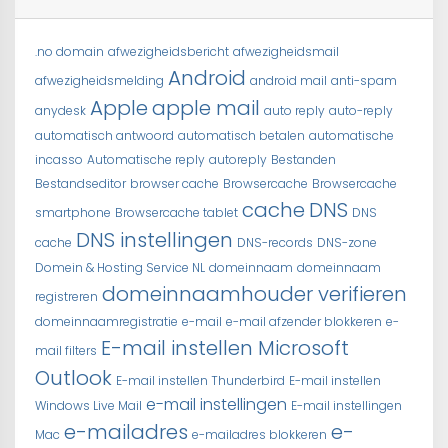
.no domain
afwezigheidsbericht
afwezigheidsmail
Android
afwezigheidsmelding
android mail
anti-spam
Apple
apple mail
anydesk
auto reply
auto-reply
automatisch antwoord
automatisch betalen
automatische
incasso
Automatische reply
autoreply
Bestanden
Bestandseditor
browser cache
Browsercache
Browsercache
cache
DNS
smartphone
Browsercache tablet
DNS
DNS instellingen
cache
DNS-records
DNS-zone
Domein & Hosting Service NL
domeinnaam
domeinnaam
domeinnaamhouder verifieren
registreren
domeinnaamregistratie
e-mail
e-mail afzender blokkeren
e-
E-mail instellen Microsoft
mail filters
Outlook
E-mail instellen Thunderbird
E-mail instellen
e-mail instellingen
Windows Live Mail
E-mail instellingen
e-mailadres
e-
Mac
e-mailadres blokkeren