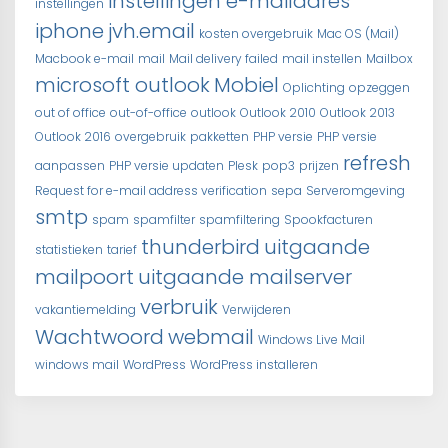
instellingen e-mailadres
instellingen
iphone
jvh.email
kosten overgebruik
Mac OS (Mail)
Macbook e-mail
mail
Mail delivery failed
mail instellen
Mailbox
microsoft outlook
Mobiel
Oplichting
opzeggen
out of office
out-of-office
outlook
Outlook 2010
Outlook 2013
Outlook 2016
overgebruik
pakketten
PHP versie
PHP versie
refresh
aanpassen
PHP versie updaten
Plesk
pop3
prijzen
Request for e-mail address verification
sepa
Serveromgeving
smtp
spam
spamfilter
spamfiltering
Spookfacturen
thunderbird
uitgaande
statistieken
tarief
mailpoort
uitgaande mailserver
verbruik
vakantiemelding
Verwijderen
Wachtwoord
webmail
Windows Live Mail
windows mail
WordPress
WordPress installeren