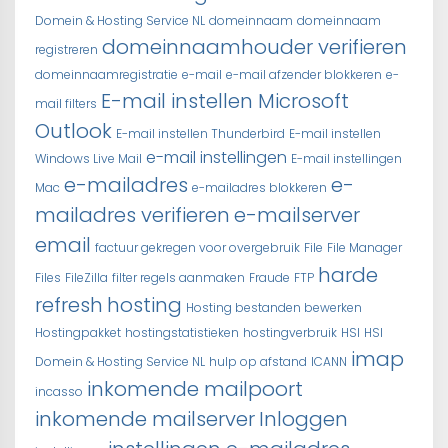
Domein & Hosting Service NL
domeinnaam
domeinnaam
domeinnaamhouder verifieren
registreren
domeinnaamregistratie
e-mail
e-mail afzender blokkeren
e-
E-mail instellen Microsoft
mail filters
Outlook
E-mail instellen Thunderbird
E-mail instellen
e-mail instellingen
Windows Live Mail
E-mail instellingen
e-mailadres
e-
Mac
e-mailadres blokkeren
mailadres verifieren
e-mailserver
email
factuur gekregen voor overgebruik
File
File Manager
harde
Files
FileZilla
filter regels aanmaken
Fraude
FTP
refresh
hosting
Hosting bestanden bewerken
Hostingpakket
hostingstatistieken
hostingverbruik
HSI
HSI
imap
Domein & Hosting Service NL
hulp op afstand
ICANN
inkomende mailpoort
incasso
inkomende mailserver
Inloggen