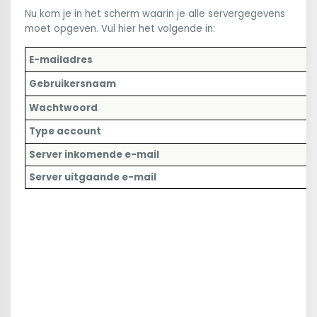
Nu kom je in het scherm waarin je alle servergegevens
moet opgeven. Vul hier het volgende in:
E-mailadres
V
Gebruikersnaam
V
Wachtwoord
V
Type account
j
Server inkomende e-mail
j
Server uitgaande e-mail