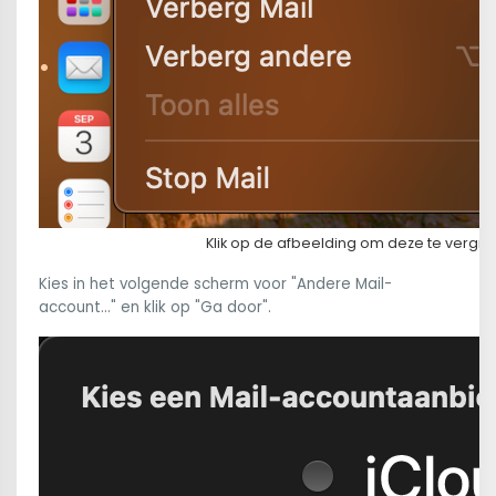
Klik op de afbeelding om deze te vergro
Kies in het volgende scherm voor "Andere Mail-
account..." en klik op "Ga door".