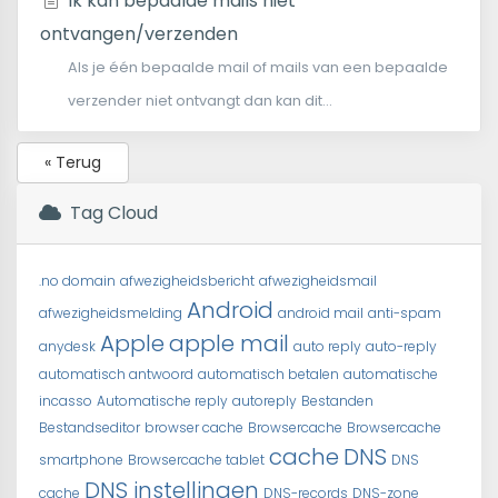
Ik kan bepaalde mails niet
ontvangen/verzenden
Als je één bepaalde mail of mails van een bepaalde
verzender niet ontvangt dan kan dit...
« Terug
Tag Cloud
.no domain
afwezigheidsbericht
afwezigheidsmail
Android
afwezigheidsmelding
android mail
anti-spam
Apple
apple mail
anydesk
auto reply
auto-reply
automatisch antwoord
automatisch betalen
automatische
incasso
Automatische reply
autoreply
Bestanden
Bestandseditor
browser cache
Browsercache
Browsercache
cache
DNS
smartphone
Browsercache tablet
DNS
DNS instellingen
cache
DNS-records
DNS-zone