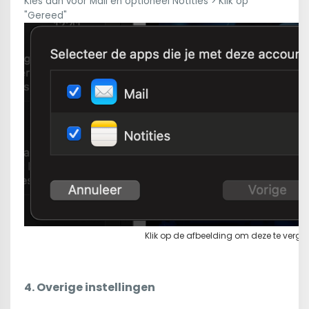
Kies dan voor Mail en optioneel Notities > Klik op
"Gereed"
Klik op de afbeelding om deze te vergro
4. Overige instellingen