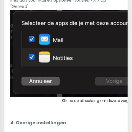
Kies dan voor Mail en optioneel Notities > Klik op
"Gereed"
Klik op de afbeelding om deze te vergro
4. Overige instellingen