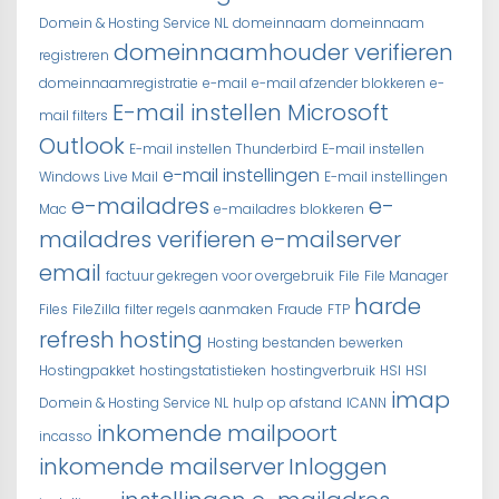
Domein & Hosting Service NL
domeinnaam
domeinnaam
domeinnaamhouder verifieren
registreren
domeinnaamregistratie
e-mail
e-mail afzender blokkeren
e-
E-mail instellen Microsoft
mail filters
Outlook
E-mail instellen Thunderbird
E-mail instellen
e-mail instellingen
Windows Live Mail
E-mail instellingen
e-mailadres
e-
Mac
e-mailadres blokkeren
mailadres verifieren
e-mailserver
email
factuur gekregen voor overgebruik
File
File Manager
harde
Files
FileZilla
filter regels aanmaken
Fraude
FTP
refresh
hosting
Hosting bestanden bewerken
Hostingpakket
hostingstatistieken
hostingverbruik
HSI
HSI
imap
Domein & Hosting Service NL
hulp op afstand
ICANN
inkomende mailpoort
incasso
inkomende mailserver
Inloggen