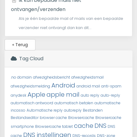
Ik kan bepaalde mails niet
ontvangen/verzenden
Als je één bepaalde mail of mails van een bepaalde
verzender niet ontvangt dan kan dit...
« Terug
Tag Cloud
.no domain
afwezigheidsbericht
afwezigheidsmail
Android
afwezigheidsmelding
android mail
anti-spam
Apple
apple mail
anydesk
auto reply
auto-reply
automatisch antwoord
automatisch betalen
automatische
incasso
Automatische reply
autoreply
Bestanden
Bestandseditor
browser cache
Browsercache
Browsercache
cache
DNS
smartphone
Browsercache tablet
DNS
DNS instellingen
cache
DNS-records
DNS-zone