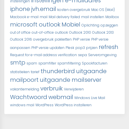
instellingen e-mailadres
instellingen
iphone
jvh.email
kosten overgebruik
Mac OS (Mail)
Macbook e-mail
mail
Mail delivery failed
mail instellen
Mailbox
microsoft outlook
Mobiel
Oplichting
opzeggen
out of office
out-of-office
outlook
Outlook 2010
Outlook 2013
Outlook 2016
overgebruik
pakketten
PHP versie
PHP versie
refresh
aanpassen
PHP versie updaten
Plesk
pop3
prijzen
Request for e-mail address verification
sepa
Serveromgeving
smtp
spam
spamfilter
spamfiltering
Spookfacturen
thunderbird
uitgaande
statistieken
tarief
mailpoort
uitgaande mailserver
verbruik
vakantiemelding
Verwijderen
Wachtwoord
webmail
Windows Live Mail
windows mail
WordPress
WordPress installeren