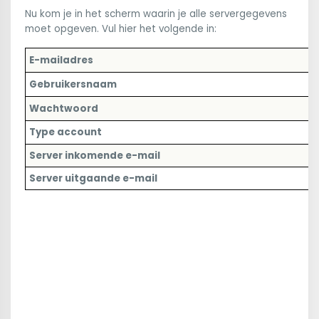
Nu kom je in het scherm waarin je alle servergegevens
moet opgeven. Vul hier het volgende in:
E-mailadres
V
Gebruikersnaam
V
Wachtwoord
V
Type account
j
Server inkomende e-mail
j
Server uitgaande e-mail