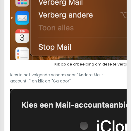
Klik op de afbeelding om deze te vergro
Kies in het volgende scherm voor "Andere Mail-
account..." en klik op "Ga door".