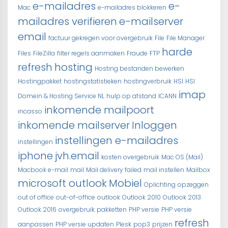
e-mailadres
e-
Mac
e-mailadres blokkeren
mailadres verifieren
e-mailserver
email
factuur gekregen voor overgebruik
File
File Manager
harde
Files
FileZilla
filter regels aanmaken
Fraude
FTP
refresh
hosting
Hosting bestanden bewerken
Hostingpakket
hostingstatistieken
hostingverbruik
HSI
HSI
imap
Domein & Hosting Service NL
hulp op afstand
ICANN
inkomende mailpoort
incasso
inkomende mailserver
Inloggen
instellingen e-mailadres
instellingen
iphone
jvh.email
kosten overgebruik
Mac OS (Mail)
Macbook e-mail
mail
Mail delivery failed
mail instellen
Mailbox
microsoft outlook
Mobiel
Oplichting
opzeggen
out of office
out-of-office
outlook
Outlook 2010
Outlook 2013
Outlook 2016
overgebruik
pakketten
PHP versie
PHP versie
refresh
aanpassen
PHP versie updaten
Plesk
pop3
prijzen