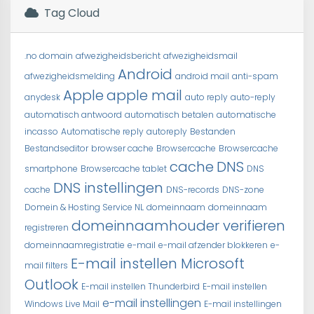
Tag Cloud
.no domain
afwezigheidsbericht
afwezigheidsmail
Android
afwezigheidsmelding
android mail
anti-spam
Apple
apple mail
anydesk
auto reply
auto-reply
automatisch antwoord
automatisch betalen
automatische
incasso
Automatische reply
autoreply
Bestanden
Bestandseditor
browser cache
Browsercache
Browsercache
cache
DNS
smartphone
Browsercache tablet
DNS
DNS instellingen
cache
DNS-records
DNS-zone
Domein & Hosting Service NL
domeinnaam
domeinnaam
domeinnaamhouder verifieren
registreren
domeinnaamregistratie
e-mail
e-mail afzender blokkeren
e-
E-mail instellen Microsoft
mail filters
Outlook
E-mail instellen Thunderbird
E-mail instellen
e-mail instellingen
Windows Live Mail
E-mail instellingen