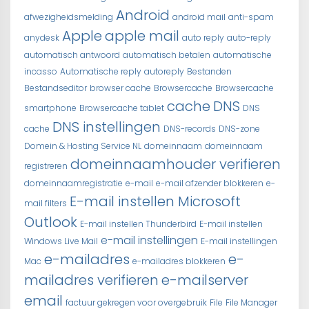
Android
afwezigheidsmelding
android mail
anti-spam
Apple
apple mail
anydesk
auto reply
auto-reply
automatisch antwoord
automatisch betalen
automatische
incasso
Automatische reply
autoreply
Bestanden
Bestandseditor
browser cache
Browsercache
Browsercache
cache
DNS
smartphone
Browsercache tablet
DNS
DNS instellingen
cache
DNS-records
DNS-zone
Domein & Hosting Service NL
domeinnaam
domeinnaam
domeinnaamhouder verifieren
registreren
domeinnaamregistratie
e-mail
e-mail afzender blokkeren
e-
E-mail instellen Microsoft
mail filters
Outlook
E-mail instellen Thunderbird
E-mail instellen
e-mail instellingen
Windows Live Mail
E-mail instellingen
e-mailadres
e-
Mac
e-mailadres blokkeren
mailadres verifieren
e-mailserver
email
factuur gekregen voor overgebruik
File
File Manager