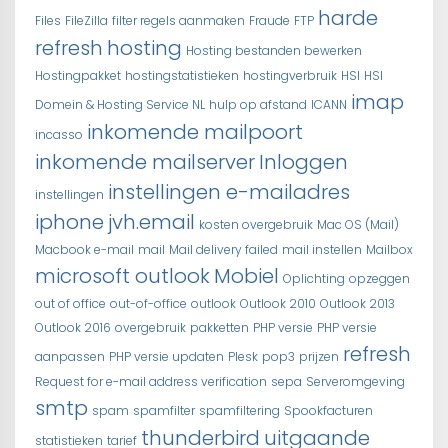
harde
Files
FileZilla
filter regels aanmaken
Fraude
FTP
refresh
hosting
Hosting bestanden bewerken
Hostingpakket
hostingstatistieken
hostingverbruik
HSI
HSI
imap
Domein & Hosting Service NL
hulp op afstand
ICANN
inkomende mailpoort
incasso
inkomende mailserver
Inloggen
instellingen e-mailadres
instellingen
iphone
jvh.email
kosten overgebruik
Mac OS (Mail)
Macbook e-mail
mail
Mail delivery failed
mail instellen
Mailbox
microsoft outlook
Mobiel
Oplichting
opzeggen
out of office
out-of-office
outlook
Outlook 2010
Outlook 2013
Outlook 2016
overgebruik
pakketten
PHP versie
PHP versie
refresh
aanpassen
PHP versie updaten
Plesk
pop3
prijzen
Request for e-mail address verification
sepa
Serveromgeving
smtp
spam
spamfilter
spamfiltering
Spookfacturen
thunderbird
uitgaande
statistieken
tarief