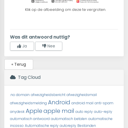
Klik op de afbeelding om deze te vergroten.
Was dit antwoord nuttig?
Ja
Nee
« Terug
Tag Cloud
.no domain
afwezigheidsbericht
afwezigheidsmail
Android
afwezigheidsmelding
android mail
anti-spam
Apple
apple mail
anydesk
auto reply
auto-reply
automatisch antwoord
automatisch betalen
automatische
incasso
Automatische reply
autoreply
Bestanden