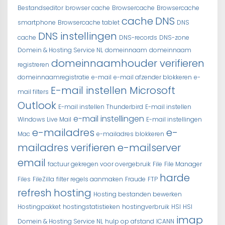
Bestandseditor
browser cache
Browsercache
Browsercache
cache
DNS
smartphone
Browsercache tablet
DNS
DNS instellingen
cache
DNS-records
DNS-zone
Domein & Hosting Service NL
domeinnaam
domeinnaam
domeinnaamhouder verifieren
registreren
domeinnaamregistratie
e-mail
e-mail afzender blokkeren
e-
E-mail instellen Microsoft
mail filters
Outlook
E-mail instellen Thunderbird
E-mail instellen
e-mail instellingen
Windows Live Mail
E-mail instellingen
e-mailadres
e-
Mac
e-mailadres blokkeren
mailadres verifieren
e-mailserver
email
factuur gekregen voor overgebruik
File
File Manager
harde
Files
FileZilla
filter regels aanmaken
Fraude
FTP
refresh
hosting
Hosting bestanden bewerken
Hostingpakket
hostingstatistieken
hostingverbruik
HSI
HSI
imap
Domein & Hosting Service NL
hulp op afstand
ICANN