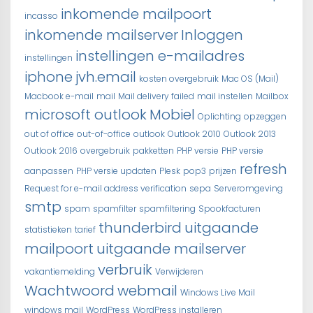
inkomende mailpoort
incasso
inkomende mailserver
Inloggen
instellingen e-mailadres
instellingen
iphone
jvh.email
kosten overgebruik
Mac OS (Mail)
Macbook e-mail
mail
Mail delivery failed
mail instellen
Mailbox
microsoft outlook
Mobiel
Oplichting
opzeggen
out of office
out-of-office
outlook
Outlook 2010
Outlook 2013
Outlook 2016
overgebruik
pakketten
PHP versie
PHP versie
refresh
aanpassen
PHP versie updaten
Plesk
pop3
prijzen
Request for e-mail address verification
sepa
Serveromgeving
smtp
spam
spamfilter
spamfiltering
Spookfacturen
thunderbird
uitgaande
statistieken
tarief
mailpoort
uitgaande mailserver
verbruik
vakantiemelding
Verwijderen
Wachtwoord
webmail
Windows Live Mail
windows mail
WordPress
WordPress installeren