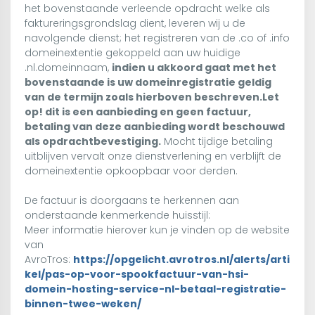
het bovenstaande verleende opdracht welke als
faktureringsgrondslag dient, leveren wij u de
navolgende dienst; het registreren van de .co of .info
domeinextentie gekoppeld aan uw huidige
.nl.domeinnaam,
indien u akkoord gaat met het
bovenstaande is uw domeinregistratie geldig
van de termijn zoals hierboven beschreven.Let
op! dit is een aanbieding en geen factuur,
betaling van deze aanbieding wordt beschouwd
als opdrachtbevestiging.
Mocht tijdige betaling
uitblijven vervalt onze dienstverlening en verblijft de
domeinextentie opkoopbaar voor derden.
De factuur is doorgaans te herkennen aan
onderstaande kenmerkende huisstijl:
Meer informatie hierover kun je vinden op de website
van
AvroTros:
https://opgelicht.avrotros.nl/alerts/arti
kel/pas-op-voor-spookfactuur-van-hsi-
domein-hosting-service-nl-betaal-registratie-
binnen-twee-weken/