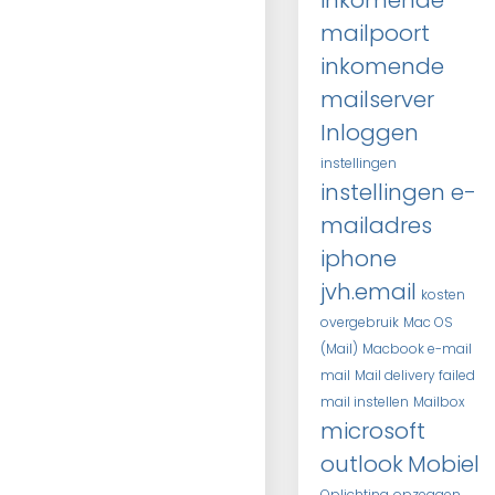
inkomende
mailpoort
inkomende
mailserver
Inloggen
instellingen
instellingen e-
mailadres
iphone
jvh.email
kosten
overgebruik
Mac OS
(Mail)
Macbook e-mail
mail
Mail delivery failed
mail instellen
Mailbox
microsoft
outlook
Mobiel
Oplichting
opzeggen