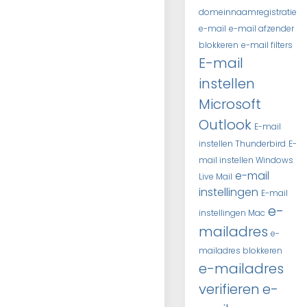
domeinnaamregistratie
e-mail
e-mail afzender
blokkeren
e-mail filters
E-mail
instellen
Microsoft
Outlook
E-mail
instellen Thunderbird
E-
mail instellen Windows
e-mail
Live Mail
instellingen
E-mail
e-
instellingen Mac
mailadres
e-
mailadres blokkeren
e-mailadres
verifieren
e-