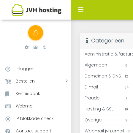
Wat is een BCC?
Categorieën
Administratie & factur
Algemeen
6
Inloggen
Domeinen & DNS
12
Bestellen
E-mail
34
Kennisbank
Fraude
1
Webmail
Hosting & SSL
19
IP blokkade check
Overige
9
Contact support
Webmail jvh.email
10