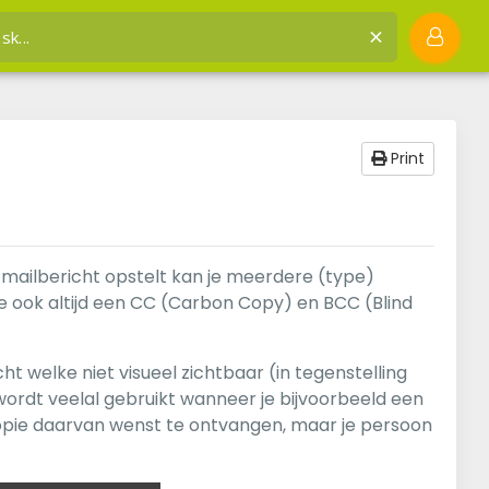
JVH hosting
Kennisbank
Overige
Wat is een BCC?
Print
ailbericht opstelt kan je meerdere (type)
e ook altijd een CC (Carbon Copy) en BCC (Blind
t welke niet visueel zichtbaar (in tegenstelling
wordt veelal gebruikt wanneer je bijvoorbeeld een
opie daarvan wenst te ontvangen, maar je persoon