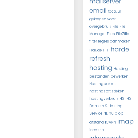
mailserver
email
factuur
gekregen voor
overgebruik
File
File
Manager
Files
FileZilla
filter regels aanmaken
harde
Fraude
FTP
refresh
hosting
Hosting
bestanden bewerken
Hostingpakket
hostingstatistieken
hostingverbruik
HSI
HSI
Domein & Hosting
Service NL
hulp op
imap
afstand
ICANN
incasso