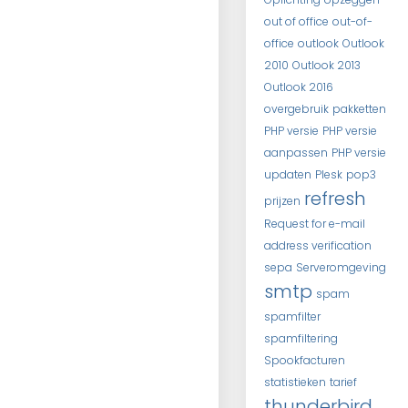
out of office
out-of-
office
outlook
Outlook
2010
Outlook 2013
Outlook 2016
overgebruik
pakketten
PHP versie
PHP versie
aanpassen
PHP versie
updaten
Plesk
pop3
refresh
prijzen
Request for e-mail
address verification
sepa
Serveromgeving
smtp
spam
spamfilter
spamfiltering
Spookfacturen
statistieken
tarief
thunderbird