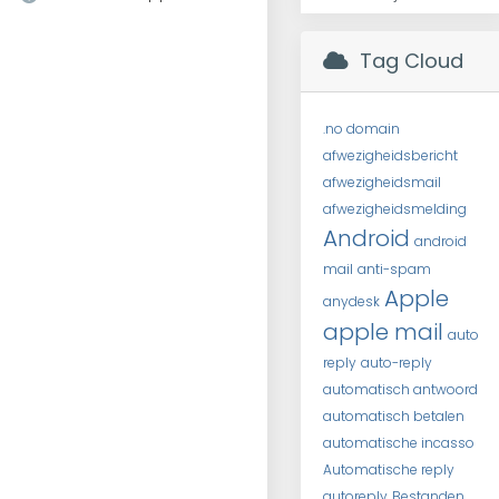
Tag Cloud
.no domain
afwezigheidsbericht
afwezigheidsmail
afwezigheidsmelding
Android
android
mail
anti-spam
Apple
anydesk
apple mail
auto
reply
auto-reply
automatisch antwoord
automatisch betalen
automatische incasso
Automatische reply
autoreply
Bestanden