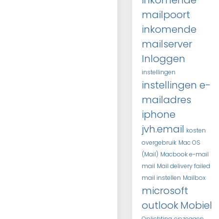
inkomende
mailpoort
inkomende
mailserver
Inloggen
instellingen
instellingen e-
mailadres
iphone
jvh.email
kosten
overgebruik
Mac OS
(Mail)
Macbook e-mail
mail
Mail delivery failed
mail instellen
Mailbox
microsoft
outlook
Mobiel
Oplichting
opzeggen