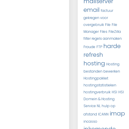
mailserver
email
factuur
gekregen voor
overgebruik
File
File
Manager
Files
FileZilla
filter regels aanmaken
harde
Fraude
FTP
refresh
hosting
Hosting
bestanden bewerken
Hostingpakket
hostingstatistieken
hostingverbruik
HSI
HSI
Domein & Hosting
Service NL
hulp op
imap
afstand
ICANN
incasso