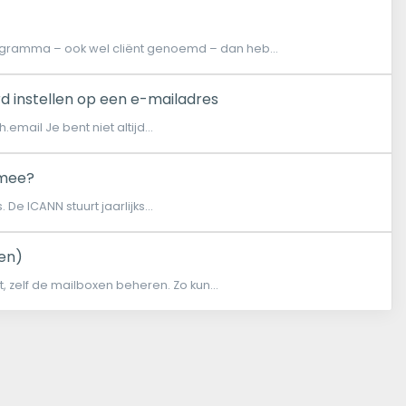
ogramma – ook wel cliënt genoemd – dan heb...
rd instellen op een e-mailadres
email Je bent niet altijd...
rmee?
e ICANN stuurt jaarlijks...
en)
t, zelf de mailboxen beheren. Zo kun...