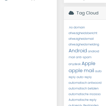
Tag Cloud
.no domain
afwezigheidsbericht
afwezigheidsmail
afwezigheidsmelding
Android
android
mail
anti-spam
Apple
anydesk
apple mail
auto
reply
auto-reply
automatisch antwoord
automatisch betalen
automatische incasso
Automatische reply
autoreply
Bestanden