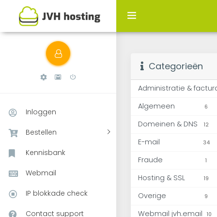
Kennisbank
Categorieën
Administratie & factur
Algemeen
6
Inloggen
Domeinen & DNS
12
Bestellen
E-mail
34
Kennisbank
Fraude
1
Webmail
Hosting & SSL
19
IP blokkade check
Overige
9
Contact support
Webmail jvh.email
10