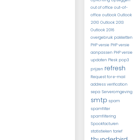
out of office
out-of-
office
outlook
Outlook
2010
Outlook 2013
Outlook 2016
overgebruik
pakketten
PHP versie
PHP versie
aanpassen
PHP versie
updaten
Plesk
pop3
refresh
prijzen
Request for e-mail
address verification
sepa
Serveromgeving
smtp
spam
spamfilter
spamfiltering
Spookfacturen
statistieken
tarief
thunderbird